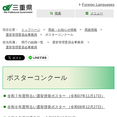
Foreign Languages
検索
メニュー
三重県公式ウェブ
サイト
現在位置：
トップページ
>
県政・お知らせ情報
>
県政情報
>
選挙管理委員会事務局
>
ポスターコンクール
担当所属：
県庁の組織一覧 >
選挙管理委員会事務局 >
選挙管理委員会事務局
ポスターコンクール
令和７年度明るい選挙啓発ポスター
（令和07年11月17日）
令和６年度明るい選挙啓発ポスター
（令和06年12月27日）