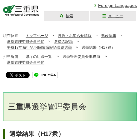
Foreign Languages
検索
メニュー
三重県公式ウェブ
サイト
現在位置：
トップページ
>
県政・お知らせ情報
>
県政情報
>
選挙管理委員会事務局
>
選挙の記録
>
平成17年執行第44回衆議院議員総選挙
>
選挙結果（H17衆）
担当所属：
県庁の組織一覧 >
選挙管理委員会事務局 >
選挙管理委員会事務局
三重県選挙管理委員会
選挙結果（H17衆）