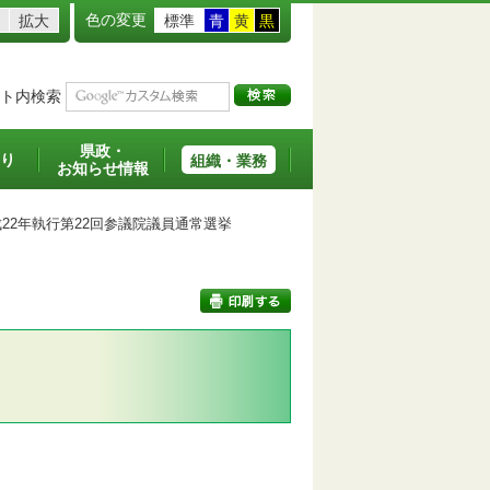
色の変更
拡大
標準
青
黄
黒
ト内検索
県政・
り
組織・業務
お知らせ情報
22年執行第22回参議院議員通常選挙
印刷する