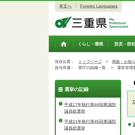
本文へ
Foreign Languages
三重県公式ウェブサイト
くらし・環境
防災・防
トップペ
ージ
現在位置：
トップページ
>
県政・お知
担当所属：
県庁の組織一覧 >
選挙管理委
選挙の記録
平成17年執行第44回衆議院
議員総選挙
平成21年執行第45回衆議院
議員総選挙