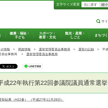
文字サイズ変更
元に戻す
縮小
サイ
健康・福祉・
スポーツ・
観光・産業・
犯
まちづく
子ども
教育・文化
しごと
らせ情報
>
県政情報
>
選挙管理委員会事務局
>
選挙の記録
>
平成
員会事務局 >
選挙管理委員会事務局
平成22年執行第22回参議院議員通常選挙
選挙結果（H22参）
（平成27年11月28日）