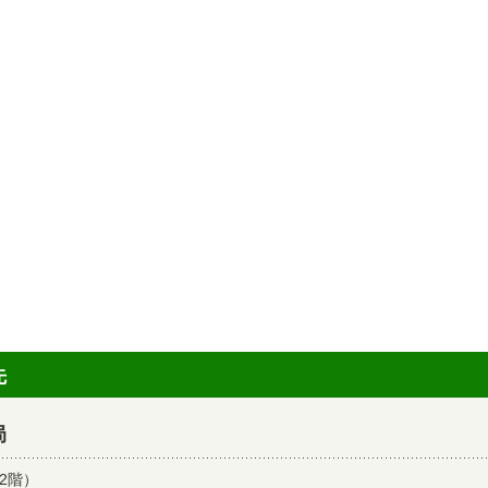
先
局
2階）