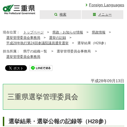
Foreign Languages
検索
メニュー
三重県公式ウェブ
サイト
現在位置：
トップページ
>
県政・お知らせ情報
>
県政情報
>
選挙管理委員会事務局
>
選挙の記録
>
平成28年執行第24回参議院議員通常選挙
>
選挙結果（H28参）
担当所属：
県庁の組織一覧 >
選挙管理委員会事務局 >
選挙管理委員会事務局
平成28年09月13日
三重県選挙管理委員会
選挙結果・選挙公報の記録等（H28参）