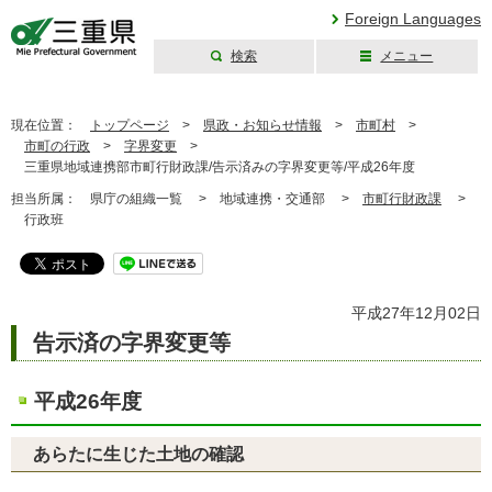
Foreign Languages
検索
メニュー
三重県公式ウェブ
サイト
現在位置：
トップページ
>
県政・お知らせ情報
>
市町村
>
市町の行政
>
字界変更
>
三重県地域連携部市町行財政課/告示済みの字界変更等/平成26年度
担当所属：
県庁の組織一覧 >
地域連携・交通部 >
市町行財政課
>
行政班
平成27年12月02日
告示済の字界変更等
平成26年度
あらたに生じた土地の確認