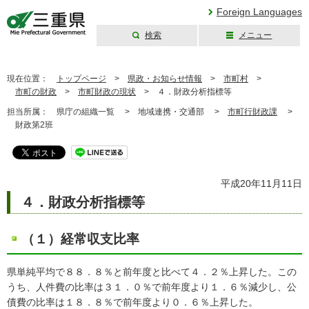
Foreign Languages
検索
メニュー
三重県公式ウェブ
サイト
現在位置：
トップページ
>
県政・お知らせ情報
>
市町村
>
市町の財政
>
市町財政の現状
>
４．財政分析指標等
担当所属：
県庁の組織一覧 >
地域連携・交通部 >
市町行財政課
>
財政第2班
平成20年11月11日
４．財政分析指標等
（１）経常収支比率
県単純平均で８８．８％と前年度と比べて４．２％上昇した。この
うち、人件費の比率は３１．０％で前年度より１．６％減少し、公
債費の比率は１８．８％で前年度より０．６％上昇した。