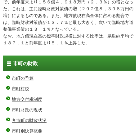
で、前年度末より１５６億４，９１８万円（２．３％）の増となっ
た。これは、主に臨時財政対策債の増（２９２億８，３９８万円の
増）によるものである。また、地方債現在高全体に占める割合で
は、臨時財政対策債が１３．７％と最も大きく、次いで臨時地方道
整備事業債の１３．１％となっている。
なお、地方債現在高の標準財政規模に対する比率は、県単純平均で
１８７．１と前年度より５．１％上昇した。
市町の財政
市町の予算
市町村税
地方交付税制度
市町財政の現状
各市町の財政状況
市町別決算概要