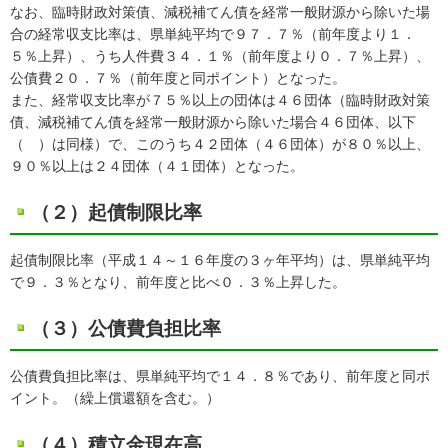
なお、臨時財政対策債、減税補てん債を経常一般財源から除いた場
合の経常収支比率は、県単純平均で９７．７％（前年度より１．
５％上昇）、うち人件費３４．１％（前年度より０．７％上昇）、
公債費２０．７％（前年度と同ポイント）となった。
また、経常収支比率が７５％以上の団体は４６団体（臨時財政対策
債、減税補てん債を経常一般財源から除いた場合４６団体、以下
（ ）は同様）で、このうち４２団体（４６団体）が８０％以上、
９０％以上は２４団体（４１団体）となった。
（２）起債制限比率
起債制限比率（平成１４～１６年度の３ヶ年平均）は、県単純平均
で９．３％となり、前年度と比べ０．３％上昇した。
（３）公債費負担比率
公債費負担比率は、県単純平均で１４．８％であり、前年度と同ポ
イント。（繰上償還額を含む。）
（４）積立金現在高