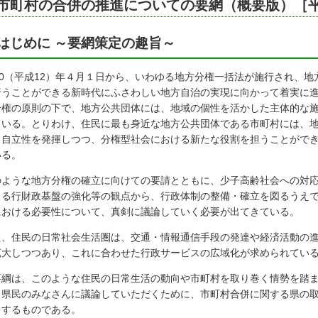
市町村の合併の推進についての要網（概要版）［平成
はじめに ～要網策定の趣旨～
000（平成12）年４月１日から、いわゆる地方分権一括法が施行され、
行うことができる新時代にふさわしい地方自治の実現に向かって着実に
分権の原則の下で、地方公共団体には、地域の個性を活かした主体的な
ている。とりわけ、住民に最も身近な地方公共団体である市町村には、
る自立性を発揮しつつ、分権型社会における新たな役割を担うことがで
いる。
のような地方分権の確立に向けての要請とともに、少子高齢社会への対
よる行財政基盤の強化等の観点から、行政体制の整備・確立を図るうえ
における必要性について、真剣に議論していく必要が出てきている。
た、住民の日常社会生活圏は、交通・情報通信手段の発達や経済活動の
拡大しつつあり、これに合わせた行政サービスの広域化が求められてい
要綱は、このような住民の日常生活の動向や市町村を取り巻く情勢を踏
く県民のみなさんに議論していただくために、市町村合併に関する県の
とするものである。