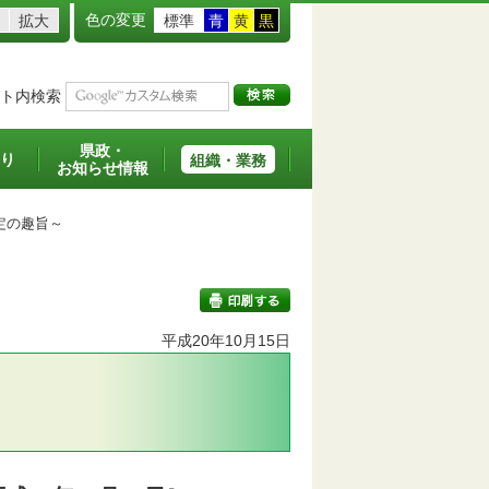
色の変更
拡大
標準
青
黄
黒
ト内検索
県政・
り
組織・業務
お知らせ情報
定の趣旨～
平成20年10月15日
印刷する