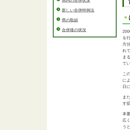
県内の合併状況
新しい合併特例法
県の取組
合併後の状況
2
を
方
れ
ま
て
こ
に
日
ま
す
本
広
う