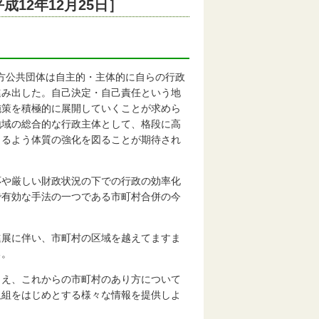
12年12月25日］
地方公共団体は自主的・主体的に自らの行政
進み出した。自己決定・自己責任という地
施策を積極的に展開していくことが求めら
地域の総合的な行政主体として、格段に高
きるよう体質の強化を図ることが期待され
応や厳しい財政状況の下での行政の効率化
で有効な手法の一つである市町村合併の今
進展に伴い、市町村の区域を越えてますま
る。
まえ、これからの市町村のあり方について
取組をはじめとする様々な情報を提供しよ