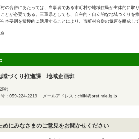
町村の合併にあたっては、当事者である市町村や地域住民が主体的に取
ることが必要である。三重県としても、自主的・自立的な地域づくりを
がら本要綱を積極的に活用することにより、市町村合併の気運を醸成し
る
先
地域づくり推進課 地域企画班
2階）
：059-224-2219
メールアドレス：
chiiki@pref.mie.lg.jp
ためにみなさまのご意見をお聞かせください