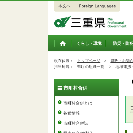
本文へ
Foreign Languages
三重県公式ウェブサイト
くらし・環境
防災・防
トップペ
ージ
現在位置：
トップページ
>
県政・お知
担当所属：
県庁の組織一覧 >
地域連携・
市町村合併
市町村合併とは
各種情報
市町村合併誌