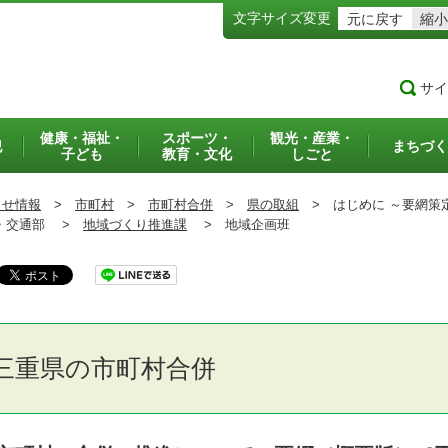
文字サイズ変更
元に戻す
縮小
サイ
健康・福祉・
スポーツ・
観光・産業・
犯
まちづく
子ども
教育・文化
しごと
らせ情報
>
市町村
>
市町村合併
>
県の取組
>
はじめに ～要網策
交通部 >
地域づくり推進課
>
地域企画班
三重県の市町村合併