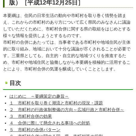
版）［平成12年12月25日］
本要綱は、住民の日常生活の動向や市町村を取り巻く情勢を踏ま
え、これからの市町村のあり方について広く県民のみなさんに議論
していただくために、市町村合併に関する県の取組をはじめとする
様々な情報を提供しようとするものです。
市町村の合併にあたっては、当事者である市町村や地域住民が主体
的に取り組み、地域において十分な議論が尽くされることが必要で
す。三重県としても、自主的・自立的な地域づくりを推進するた
め、市町村や地域住民と協働しながら本要綱を積極的に活用するこ
とにより、市町村合併の気運を醸成していくこととします。
目次
はじめに ～要綱策定の趣旨～
１ 市町村を取り巻く潮流と市町村の現況・課題
２ 市町村の行政体制整備の方向～広域行政と市町村合併～
３ 市町村合併の効果
４ 合併に際して懸念される事項への対処
５ 市町村の合併パターン