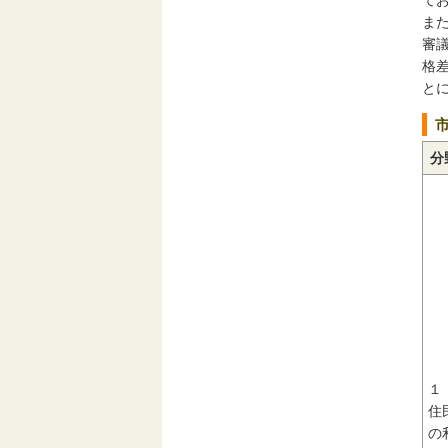
ま
審
格
と
分
１
住
の