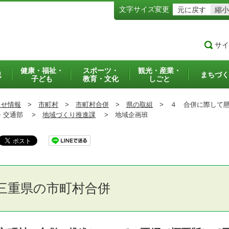
文字サイズ変更
元に戻す
縮小
サイ
健康・福祉・
スポーツ・
観光・産業・
犯
まちづく
子ども
教育・文化
しごと
らせ情報
>
市町村
>
市町村合併
>
県の取組
>
４ 合併に際して懸
交通部 >
地域づくり推進課
>
地域企画班
三重県の市町村合併