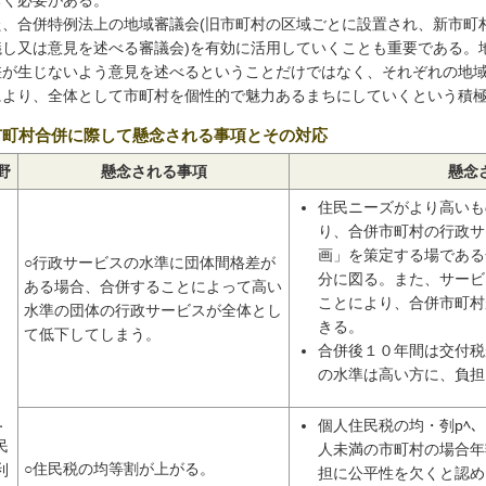
た、合併特例法上の地域審議会(旧市町村の区域ごとに設置され、新市町
議し又は意見を述べる審議会)を有効に活用していくことも重要である。
差が生じないよう意見を述べるということだけではなく、それぞれの地
により、全体として市町村を個性的で魅力あるまちにしていくという積
市町村合併に際して懸念される事項とその対応
野
懸念される事項
懸念
住民ニーズがより高いも
り、合併市町村の行政サ
画」を策定する場である
○行政サービスの水準に団体間格差が
分に図る。また、サービ
ある場合、合併することによって高い
ことにより、合併市町村
水準の団体の行政サービスが全体とし
きる。
て低下してしまう。
合併後１０年間は交付税
の水準は高い方に、負担
．
個人住民税の均・刳рﾍ、
民
人未満の市町村の場合年
○住民税の均等割が上がる。
利
担に公平性を欠くと認め