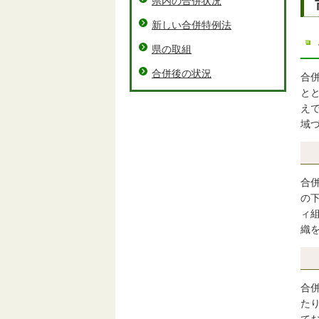
県内の合併状況
新しい合併特例法
県の取組
合併後の状況
合
と
え
域
合
の
ィ
織
合
た
て