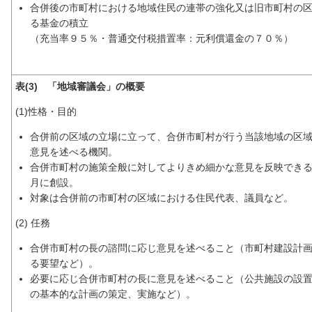
合併後の市町村における地域住民の連帯の強化又は旧市町村の
る基金の積立
（充当率９５％・普通交付税措置率：元利償還金の７０％）
表(3) 「地域審議会」の概要
(1)性格・目的
合併前の区域の立場に立って、合併市町村が行う当該地域の区
意見を述べる機関。
合併市町村の施策全般に対してよりきめ細かな意見を反映できるよ
月に創設。
対象は合併前の市町村の区域における住民代表、議員など。
(2) 任務
合併市町村の長の諮問に応じ意見を述べること（市町村建設計
る要望など）。
必要に応じ合併市町村の長に意見を述べること（公共施設の設
の基本的な計画の策定、実施など）。