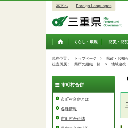
本文へ
Foreign Languages
三重県公式ウェブサイト
くらし・環境
防災・防
トップペ
ージ
現在位置：
トップページ
>
県政・お知
担当所属：
県庁の組織一覧 >
地域連携・
市町村合併
市町村合併とは
各種情報
市町村合併誌