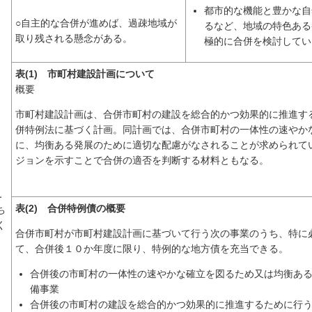
都市的な機能と豊かな自
○自主的な合併が進めば、過疎地域が
るなど、地域の特色ある
取り残される懸念がある。
極的に合併を検討してい
表(1) 市町村建設計画について
概要
市町村建設計画は、合併市町村の建設を総合的かつ効果的に推進す
併特例法に基づく計画。同計画では、合併市町村の一体性の速やか
に、均衡ある発展のために適切な配慮がなされることが求められて
ジョンを示すことで合併の適否を判断する材料ともなる。
．
表(2) 合併特例債の概要
ち
く
合併市町村が市町村建設計画に基づいて行う次の事業のうち、特に
て、合併後１０か年度に限り、特例的な地方債を充当できる。
合併後の市町村の一体性の速やかな確立を図るため又は均衡あ
備事業
合併後の市町村の建設を総合的かつ効果的に推進するために行