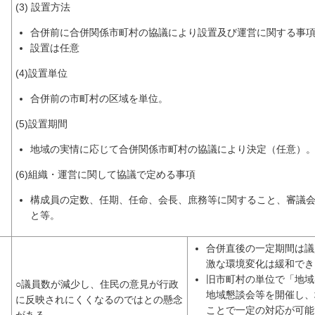
(3) 設置方法
合併前に合併関係市町村の協議により設置及び運営に関する事
設置は任意
(4)設置単位
合併前の市町村の区域を単位。
(5)設置期間
地域の実情に応じて合併関係市町村の協議により決定（任意）
(6)組織・運営に関して協議で定める事項
構成員の定数、任期、任命、会長、庶務等に関すること、審議
と等。
合併直後の一定期間は議
激な環境変化は緩和でき
旧市町村の単位で「地域審
○議員数が減少し、住民の意見が行政
地域懇談会等を開催し、
に反映されにくくなるのではとの懸念
ことで一定の対応が可能
がある。