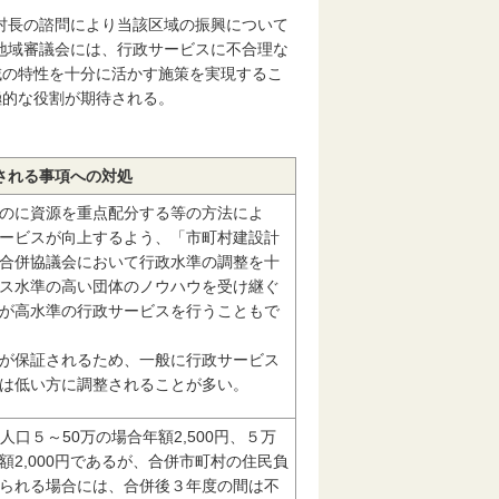
村長の諮問により当該区域の振興について
地域審議会には、行政サービスに不合理な
域の特性を十分に活かす施策を実現するこ
極的な役割が期待される。
される事項への対処
のに資源を重点配分する等の方法によ
ービスが向上するよう、「市町村建設計
合併協議会において行政水準の調整を十
ス水準の高い団体のノウハウを受け継ぐ
が高水準の行政サービスを行うこともで
が保証されるため、一般に行政サービス
は低い方に調整されることが多い。
人口５～50万の場合年額2,500円、５万
額2,000円であるが、合併市町村の住民負
られる場合には、合併後３年度の間は不