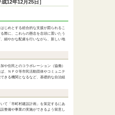
12年12月25日］
をはじめとする総合的な支援が図られるこ
する際に、これらの懸念を念頭に置いたう
ど、細やかな配慮を行いながら、新しい地
参加や住民とのコラボレーション（協働）
えば、ＮＰＯ等市民活動団体やコミュニテ
能できる機関となるなど、基礎的な自治組
おいて「市町村建設計画」を策定するにあ
施設整備や事業の実施ができるよう留意し