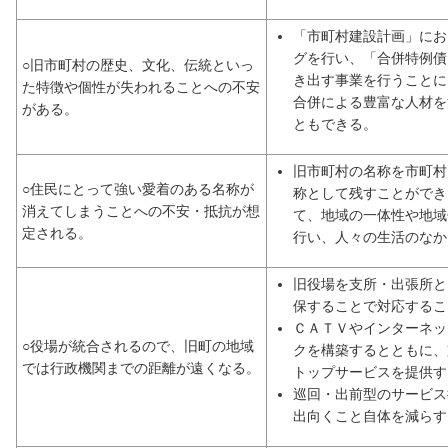
「市町村建設計画」にお
グを行い、「合併特例債
○旧市町村の歴史、文化、伝統といっ
き出す事業を行うことに
た特徴や個性が失われることへの不安
合併による豊富な人材を
がある。
ともできる。
旧市町村の名称を市町村
○住民にとって強い愛着のある名称が
称として残すことができ
消えてしまうことへの不安・抵抗が想
て、地域の一体性や地域
定される。
行い、人々の生活のなか
旧役場を支所・出張所と
保することで対応するこ
ＣＡＴＶやインターネッ
○役場が統合されるので、旧町の地域
クを構築するとともに、
では行政機関までの距離が遠くなる。
トップサービスを提供す
巡回・出前型のサービス
出向くこと自体を減らす