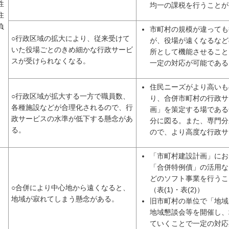
性
均一の課税を行うことが
住
負
市町村の規模が違っても
○行政区域の拡大により、従来受けて
が、役場が遠くなるなど
いた役場ごとのきめ細かな行政サービ
所として機能させること
スが受けられなくなる。
一定の対応が可能である
住民ニーズがより高いも
○行政区域が拡大する一方で職員数、
り、合併市町村の行政サ
各種施設などが合理化されるので、行
画」を策定する場である
政サービスの水準が低下する懸念があ
分に図る。また、専門分
る。
ので、より高度な行政サ
「市町村建設計画」にお
「合併特例債」の活用な
どのソフト事業を行うこ
○合併により中心地から遠くなると、
（表(1)・表(2)）
地域が寂れてしまう懸念がある。
旧市町村の単位で「地域審
地域懇談会等を開催し、
ていくことで一定の対応