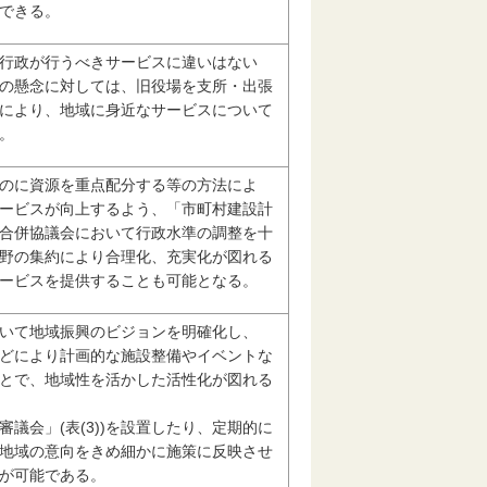
できる。
行政が行うべきサービスに違いはない
の懸念に対しては、旧役場を支所・出張
により、地域に身近なサービスについて
。
のに資源を重点配分する等の方法によ
ービスが向上するよう、「市町村建設計
合併協議会において行政水準の調整を十
野の集約により合理化、充実化が図れる
ービスを提供することも可能となる。
いて地域振興のビジョンを明確化し、
どにより計画的な施設整備やイベントな
とで、地域性を活かした活性化が図れる
議会」(表(3))を設置したり、定期的に
地域の意向をきめ細かに施策に反映させ
が可能である。