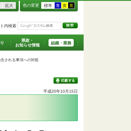
色の変更
拡大
標準
青
黄
黒
ト内検索
県政・
り
組織・業務
お知らせ情報
念される事項への対処
平成20年10月15日
印刷する