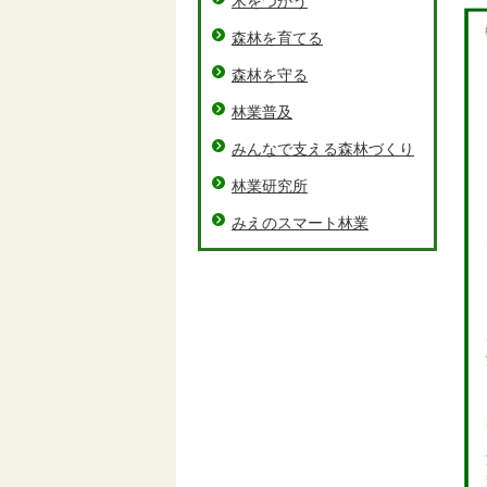
木をつかう
森林を育てる
森林を守る
林業普及
みんなで支える森林づくり
林業研究所
みえのスマート林業