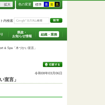
色の変更
拡大
標準
青
黄
黒
ト内検索
県政・
り
組織・業務
お知らせ情報
 Resort & Spa「木づかい宣言」
令和08年03月06日
木づかい宣言」
印刷する