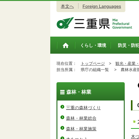
本文へ
Foreign Languages
三重県公式ウェブサイト
くらし・環境
防災・防
トップペ
ージ
現在位置：
トップページ
>
観光・産業
担当所属：
県庁の組織一覧 >
農林水産
森林・林業
三重の森林づくり
森林・林業総合
森林・林業施策
木