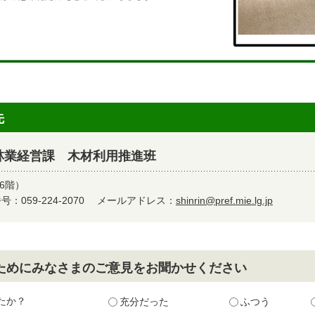
先
林業経営課 木材利用推進班
6階）
：059-224-2070
メールアドレス：
shinrin@pref.mie.lg.jp
ためにみなさまのご意見をお聞かせください
たか？
充分だった
ふつう