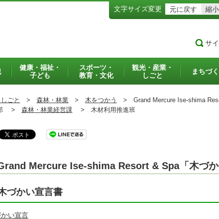
文字サイズ変更
元に戻す
縮小
サイ
健康・福祉・
スポーツ・
観光・産業・
犯
まちづく
子ども
教育・文化
しごと
・しごと
>
森林・林業
>
木をつかう
>
Grand Mercure Ise-shima
部 >
森林・林業経営課
>
木材利用推進班
Grand Mercure Ise-shima Resort & Spa「
木づかい宣言書
づかい宣言