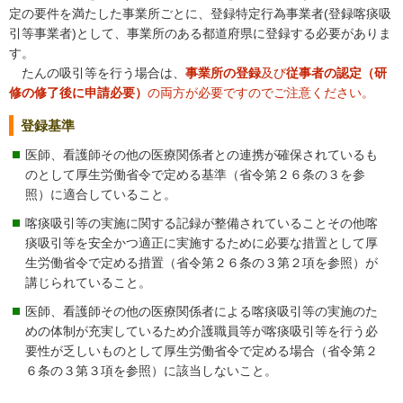
定の要件を満たした事業所ごとに、登録特定行為事業者(登録喀痰吸
引等事業者)として、事業所のある都道府県に登録する必要がありま
す。
たんの吸引等を行う場合は、
事業所の登録
及び
従事者の認定（研
修の修了後に申請必要）
の両方が必要ですのでご注意ください。
登録基準
医師、看護師その他の医療関係者との連携が確保されているも
のとして厚生労働省令で定める基準（省令第２６条の３を参
照）に適合していること。
喀痰吸引等の実施に関する記録が整備されていることその他喀
痰吸引等を安全かつ適正に実施するために必要な措置として厚
生労働省令で定める措置（省令第２６条の３第２項を参照）が
講じられていること。
医師、看護師その他の医療関係者による喀痰吸引等の実施のた
めの体制が充実しているため介護職員等が喀痰吸引等を行う必
要性が乏しいものとして厚生労働省令で定める場合（省令第２
６条の３第３項を参照）に該当しないこと。