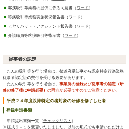
喀痰吸引等業務の提供に係る同意書（
ワード
）
喀痰吸引等業務実施状況報告書（
ワード
）
ヒヤリハット・アクシデント報告書（
ワード
）
介護職員等喀痰吸引等指示書（
ワード
）
従事者の認定
たんの吸引等を行う場合は、都道府県知事から認定特定行為業務
従事者認定証の交付を受ける必要があります。
たんの吸引等を行う場合は、
事業所の登録
及び
従事者の認定（研
修の修了後に申請必要）
の両方が必要ですのでご注意ください。
平成２４年度以降特定の者対象の研修を修了した者
登録申請書類
申請提出書類一覧（
チェックリスト
）
※様式５－１を変更いたしました。以前の形式でも申請いただけま