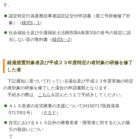
す。
認定特定行為業務従事者認定証交付申請書（第三号研修修了対
象）（
様式5－1
）
社会福祉士及び介護福祉士法附則第4条第3項の各号の規定に該
当しない旨の誓約書（
様式5－2
）
経過措置対象者及び平成２３年度特定の者対象の研修を修了
した者
下記通知に基づいて行っている場合及び平成２３年度実施の特定
の者対象の研修を修了した場合の申請書類となります。
手続きの際は、
こちら
を読んだうえで手続きしてください。
ＡＬＳ患者の在宅療養の支援について(H150717医政発第
0717001号） （
ＰＤＦ
）
在宅におけるＡＬＳ以外の療養患者・障害者に対するたんの吸
引の取扱いについ
て