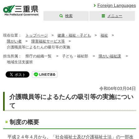
Foreign Languages
検索
メニュー
三重県公式ウェブ
サイト
現在位置：
トップページ
>
健康・福祉・子ども
>
福祉
>
障がい者
>
障害福祉サービス等
>
介護職員等によるたんの吸引等の実施
担当所属：
県庁の組織一覧 >
子ども・福祉部 >
障がい福祉課
>
地域生活支援班
令和04年03月04日
介護職員等によるたんの吸引等の実施につい
て
制度の概要
平成２４年４月から、「社会福祉士及び介護福祉士法」の一部改