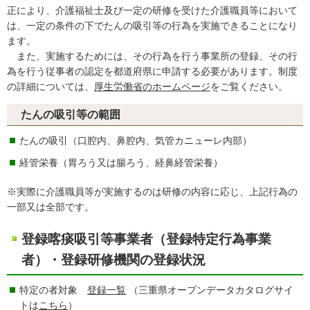
正により、介護福祉士及び一定の研修を受けた介護職員等において
は、一定の条件の下でたんの吸引等の行為を実施できることになり
ます。
また、実施するためには、その行為を行う事業所の登録、その行
為を行う従事者の認定を都道府県に申請する必要があります。制度
の詳細については、
厚生労働省のホームページ
をご覧ください。
たんの吸引等の範囲
たんの吸引（口腔内、鼻腔内、気管カニューレ内部）
経管栄養（胃ろう又は腸ろう、経鼻経管栄養）
※実際に介護職員等が実施するのは研修の内容に応じ、上記行為の
一部又は全部です。
登録喀痰吸引等事業者（登録特定行為事業
者）・登録研修機関の登録状況
特定の者対象
登録一覧
（三重県オープンデータカタログサイ
トは
こちら
）