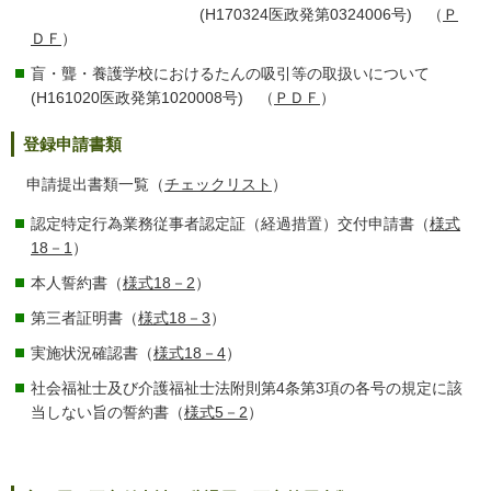
(H170324医政発第0324006号) （
Ｐ
ＤＦ
）
盲・聾・養護学校におけるたんの吸引等の取扱いについて
(H161020医政発第1020008号) （
ＰＤＦ
）
登録申請書類
申請提出書類一覧（
チェックリスト
）
認定特定行為業務従事者認定証（経過措置）交付申請書（
様式
18－1
）
本人誓約書（
様式18－2
）
第三者証明書（
様式18－3
）
実施状況確認書（
様式18－4
）
社会福祉士及び介護福祉士法附則第4条第3項の各号の規定に該
当しない旨の誓約書（
様式5－2
）