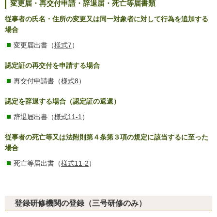
変更届・再交付申請・辞退届・死亡等届書類
従事者の氏名・住所の変更又は同一対象者に対して行為を追加する
場合
変更届出書（
様式7
）
認定証の再交付を申請する場合
再交付申請書（
様式8
）
認定を辞退する場合（認定証の返還）
辞退届出書（
様式11-1
）
従事者の死亡等又は法附則第４条第３項の規定に該当するに至った
場合
死亡等届出書（
様式11-2
）
登録研修機関の登録（三号研修のみ）