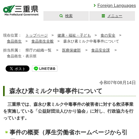
Foreign Languages
検索
メニュー
三重県公式ウェブ
サイト
現在位置：
トップページ
>
健康・福祉・子ども
>
食の安全
>
食品衛生
>
食品衛生全般
>
森永ひ素ミルク中毒事件について
担当所属：
県庁の組織一覧 >
医療保健部
>
食品安全課
>
食品衛生・表示班
令和07年08月14日
森永ひ素ミルク中毒事件について
三重県では、森永ひ素ミルク中毒事件の被害者に対する救済事業
を実施している「公益財団法人ひかり協会」に対し、行政協力を行
っています。
事件の概要（厚生労働省ホームページから引