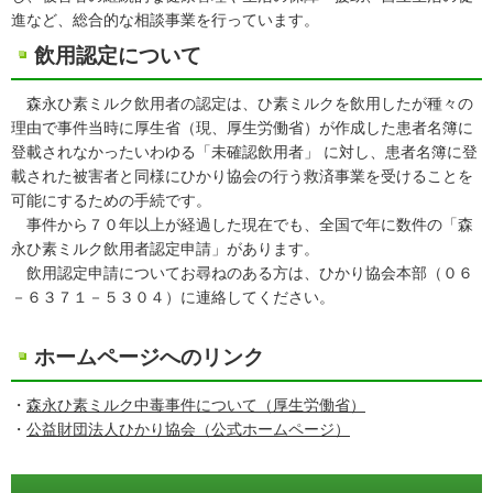
進など、総合的な相談事業を行っています。
飲用認定について
森永ひ素ミルク飲用者の認定は、ひ素ミルクを飲用したが種々の
理由で事件当時に厚生省（現、厚生労働省）が作成した患者名簿に
登載されなかったいわゆる「未確認飲用者」 に対し、患者名簿に登
載された被害者と同様にひかり協会の行う救済事業を受けることを
可能にするための手続です。
事件から７０年以上が経過した現在でも、全国で年に数件の「森
永ひ素ミルク飲用者認定申請」があります。
飲用認定申請についてお尋ねのある方は、ひかり協会本部（０６
－６３７１－５３０４）に連絡してください。
ホームページへのリンク
・
森永ひ素ミルク中毒事件について（厚生労働省）
・
公益財団法人ひかり協会（公式ホームページ）