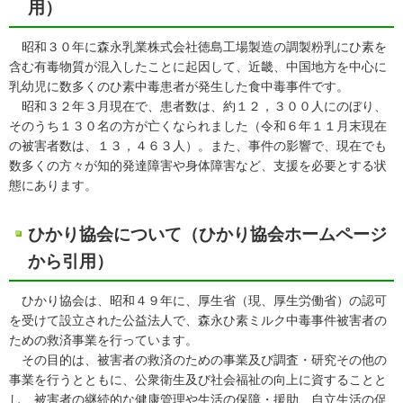
用）
昭和３０年に森永乳業株式会社徳島工場製造の調製粉乳にひ素を
含む有毒物質が混入したことに起因して、近畿、中国地方を中心に
乳幼児に数多くのひ素中毒患者が発生した食中毒事件です。
昭和３２年３月現在で、患者数は、約１２，３００人にのぼり、
そのうち１３０名の方が亡くなられました（令和６年１１月末現在
の被害者数は、１３，４６３人）。また、事件の影響で、現在でも
数多くの方々が知的発達障害や身体障害など、支援を必要とする状
態にあります。
ひかり協会について（ひかり協会ホームページ
から引用）
ひかり協会は、昭和４９年に、厚生省（現、厚生労働省）の認可
を受けて設立された公益法人で、森永ひ素ミルク中毒事件被害者の
ための救済事業を行っています。
その目的は、被害者の救済のための事業及び調査・研究その他の
事業を行うとともに、公衆衛生及び社会福祉の向上に資することと
し、被害者の継続的な健康管理や生活の保障・援助、自立生活の促