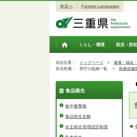
本文へ
Foreign Languages
三重県公式ウェブサイト
くらし・環境
防災・防
トップペ
ージ
現在位置：
トップページ
>
健康・福祉
担当所属：
県庁の組織一覧 >
医療保健
食品衛生
食中毒警報
食品衛生全般
自主衛生管理認定制度