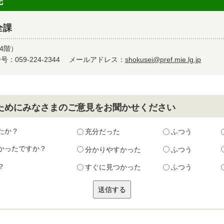
先
全課
4階）
：059-224-2344
メールアドレス：
shokusei@pref.mie.lg.jp
ためにみなさまのご意見をお聞かせください
たか？
充分だった
ふつう
かったですか？
分かりやすかった
ふつう
？
すぐに見つかった
ふつう