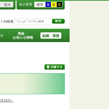
色の変更
拡大
標準
青
黄
黒
ト内検索
県政・
り
組織・業務
お知らせ情報
印刷する
5月15日）