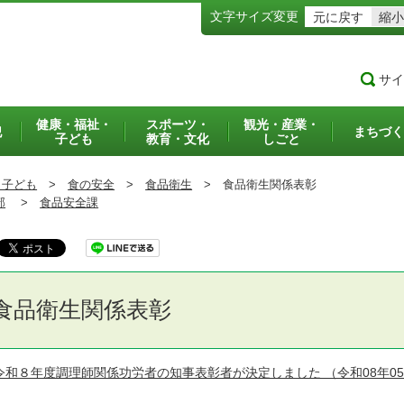
文字サイズ変更
元に戻す
縮小
サイ
健康・福祉・
スポーツ・
観光・産業・
犯
まちづく
子ども
教育・文化
しごと
・子ども
>
食の安全
>
食品衛生
>
食品衛生関係表彰
部
>
食品安全課
食品衛生関係表彰
令和８年度調理師関係功労者の知事表彰者が決定しました
（令和08年0