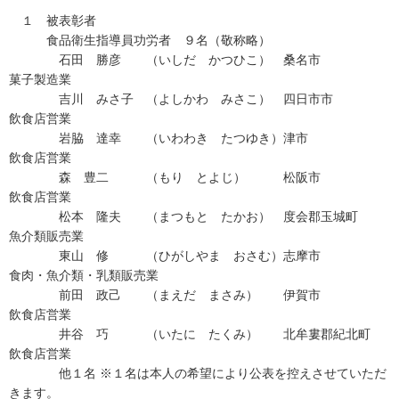
１ 被表彰者
食品衛生指導員功労者 ９名（敬称略）
石田 勝彦 （いしだ かつひこ） 桑名市
菓子製造業
吉川 みさ子 （よしかわ みさこ） 四日市市
飲食店営業
岩脇 達幸 （いわわき たつゆき）津市
飲食店営業
森 豊二 （もり とよじ） 松阪市
飲食店営業
松本 隆夫 （まつもと たかお） 度会郡玉城町
魚介類販売業
東山 修 （ひがしやま おさむ）志摩市
食肉・魚介類・乳類販売業
前田 政己 （まえだ まさみ） 伊賀市
飲食店営業
井谷 巧 （いたに たくみ） 北牟婁郡紀北町
飲食店営業
他１名 ※１名は本人の希望により公表を控えさせていただ
きます。