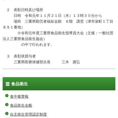
２ 表彰日時及び場所
日時 令和元年１１月２１日（木）１３時３０分から
場所 三重県勤労者福祉会館 ６階 講堂（津市栄町１丁目
８９１番地）
※令和元年度三重県食品衛生指導員大会（主催：一般社団
法人三重県食品衛生協会）
の中で行われます。
３ 表彰状授与者
三重県医療保健部次長 三木 惠弘
食品衛生
食中毒警報
食品衛生全般
自主衛生管理認定制度