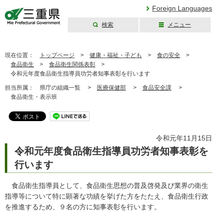
Foreign Languages
検索
メニュー
三重県公式ウェブ
サイト
現在位置：
トップページ
>
健康・福祉・子ども
>
食の安全
>
食品衛生
>
食品衛生関係表彰
>
令和元年度食品衛生指導員功労者知事表彰を行います
担当所属：
県庁の組織一覧 >
医療保健部
>
食品安全課
>
食品衛生・表示班
令和元年11月15日
令和元年度食品衛生指導員功労者知事表彰を
行います
食品衛生指導員として、食品衛生思想の普及啓発及び業界の衛生
指導等について特に顕著な功績を挙げた方をたたえ、食品衛生行政
を推進するため、９名の方に知事表彰を行います。