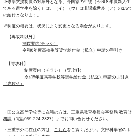
※修学支援制度の対象外となる、外国籍の生徒（令和８年度新入生
である留学生を除く）は、（イ）（ウ）は非課税世帯（ア）の1/5で
の給付となります。
※制度の概要は、状況により変更となる場合があります。
【専攻科以外】
制度案内(チラシ）
令和8年度高校生等奨学給付金（私立）申請の手引き
【専攻科】
制度案内（チラシ）（専攻科）
令和8年度高等学校等奨学給付金（私立）申請の手引き
（専攻科）
・国公立高等学校等に在籍の方は、三重県教育委員会事務局
教育財
務課
（電話059-224-2827）までお問い合わせください。
・三重県外に在住の方は、
こちら
をご覧ください。文部科学省のホ