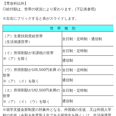
【専攻科以外】
◎給付額は、世帯の状況により変わります。(下記表参照)
※左右にフリックすると表がスライドします。
世 帯 種 別
（ア）生業扶助受給世帯
全日制・定時制・通信制
（生活保護世帯）
全日制・定時制
（イ）所得割額が非課税の世帯
※（ア）を除く
通信制
（ウ）所得割額が105,500円未満 の
全日制・定時制
世帯
通信制
※（ア）（イ）を除く
（エ）所得割額が182,500円未満の
全日制・定時制
世帯
通信制
※（ア）（イ）（ウ）を除く
※就学支援金新制度の対象外となる、外国籍の生徒、又は外国人学
校の生徒（令和８年度新入生である留学生を除く）は、生活保護受