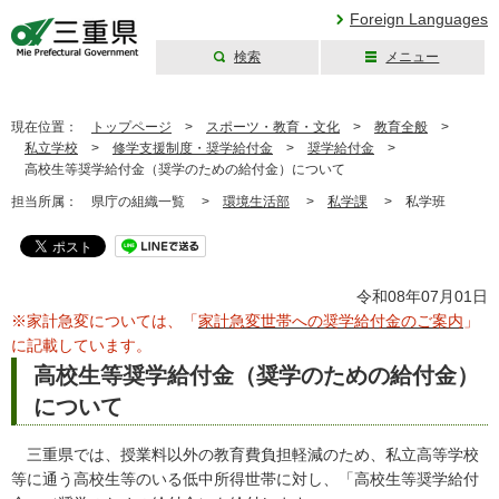
Foreign Languages
検索
メニュー
三重県公式ウェブ
サイト
現在位置：
トップページ
>
スポーツ・教育・文化
>
教育全般
>
私立学校
>
修学支援制度・奨学給付金
>
奨学給付金
>
高校生等奨学給付金（奨学のための給付金）について
担当所属：
県庁の組織一覧 >
環境生活部
>
私学課
>
私学班
令和08年07月01日
※家計急変については、「
家計急変世帯への奨学給付金のご案内
」
に記載しています。
高校生等奨学給付金（奨学のための給付金）
について
三重県では、授業料以外の教育費負担軽減のため、私立高等学校
等に通う高校生等のいる低中所得世帯に対し、「高校生等奨学給付