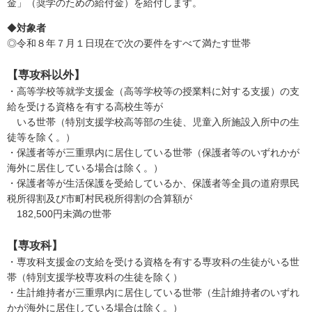
金」（奨学のための給付金）を給付します。
◆
対象者
◎令和８年７月１日現在で次の要件をすべて満たす世帯
【専攻科以外】
・高等学校等就学支援金（高等学校等の授業料に対する支援）の支
給を受ける資格を有する高校生等が
いる世帯（特別支援学校高等部の生徒、児童入所施設入所中の生
徒等を除く。）
・保護者等が三重県内に居住している世帯（保護者等のいずれかが
海外に居住している場合は除く。）
・保護者等が生活保護を受給しているか、保護者等全員の道府県民
税所得割及び市町村民税所得割の合算額が
182,500円未満の世帯
【専攻科】
・専攻科支援金の支給を受ける資格を有する専攻科の生徒がいる世
帯（特別支援学校専攻科の生徒を除く）
・生計維持者が三重県内に居住している世帯（生計維持者のいずれ
かが海外に居住している場合は除く。）