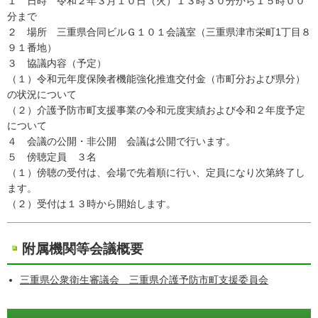
１ 日時 令和２年３月１０日（火）１３時３０分から１５時００
分まで
２ 場所 三重県合同ビルＧ１０１会議室（三重県津市栄町1丁目８
９１番地）
３ 協議内容（予定）
（１）令和元年度保険者機能強化推進交付金（市町分および県分）
の状況について
（２）介護予防市町支援事業の令和元度実績および令和２年度予定
について
４ 会議の公開・非公開 会議は公開で行います。
５ 傍聴定員 ３名
（１）傍聴の受付は、会場で先着順に行い、定員になり次第終了し
ます。
（２）受付は１３時から開始します。
附属機関等会議概要
三重県公衆衛生審議会 三重県介護予防市町支援委員会