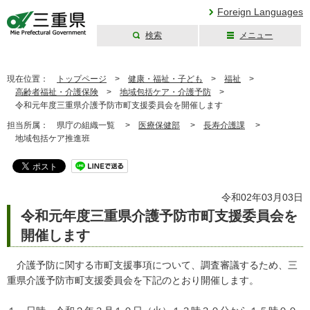
Foreign Languages
検索
メニュー
三重県公式ウェブ
サイト
現在位置：
トップページ
>
健康・福祉・子ども
>
福祉
>
高齢者福祉・介護保険
>
地域包括ケア・介護予防
>
令和元年度三重県介護予防市町支援委員会を開催します
担当所属：
県庁の組織一覧 >
医療保健部
>
長寿介護課
>
地域包括ケア推進班
令和02年03月03日
令和元年度三重県介護予防市町支援委員会を
開催します
介護予防に関する市町支援事項について、調査審議するため、三
重県介護予防市町支援委員会を下記のとおり開催します。