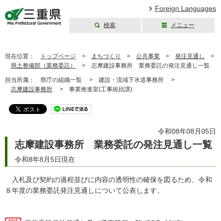
Foreign Languages
検索
メニュー
三重県公式ウェブ
サイト
現在位置：
トップページ
>
まちづくり
>
公共事業
>
発注見通し
>
県土整備部（業務委託）
>
志摩建設事務所 業務委託の発注見通し一覧
担当所属：
県庁の組織一覧 >
建設・流域下水道事務所 >
志摩建設事務所
>
事業推進室(工事統括課)
令和08年08月05日
志摩建設事務所 業務委託の発注見通し一覧
令和8年8月5日現在
入札及び契約の過程並びに内容の透明性の確保を図るため、令和
８年度の業務委託発注見通しについて公表します。