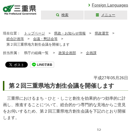
Foreign Languages
検索
メニュー
三重県公式ウェブ
サイト
現在位置：
トップページ
>
県政・お知らせ情報
>
県政運営
>
総合計画等
>
会議・懇話会等
>
第２回三重県地方創生会議を開催します
担当所属：
県庁の組織一覧 >
政策企画部
>
企画課
平成27年05月26日
第２回三重県地方創生会議を開催します
三重県におけるまち・ひと・しごと創生を効果的かつ効率的に計
画し、推進することについて、総合的かつ専門的な見地からご意見
をお伺いするため、第２回三重県地方創生会議を下記のとおり開催
します。
記