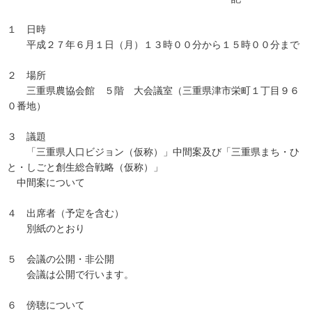
１ 日時
平成２７年６月１日（月）１３時００分から１５時００分まで
２ 場所
三重県農協会館 ５階 大会議室（三重県津市栄町１丁目９６
０番地）
３ 議題
「三重県人口ビジョン（仮称）」中間案及び「三重県まち・ひ
と・しごと創生総合戦略（仮称）」
中間案について
４ 出席者（予定を含む）
別紙のとおり
５ 会議の公開・非公開
会議は公開で行います。
６ 傍聴について