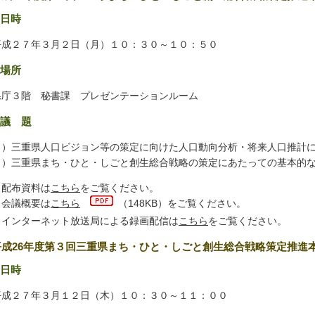
日時
成２７年３月２日（月）１０：３０～１０：５０
場所
庁３階 秘書課 プレゼンテーションルーム
議 題
１）三重県人口ビジョン等の策定に向けた人口動向分析・将来人口推計
２）三重県まち・ひと・しごと創生総合戦略の策定にあたっての基本的
 配布資料は
こちら
をご覧ください。
 会議概要は
こちら
（148KB）をご覧ください。
 インターネット放送局による録画配信は
こちら
をご覧ください。
平成26年度第３回三重県まち・ひと・しごと創生総合戦略策定推進
日時
成２７年３月１２日（木）１０：３０～１１：００