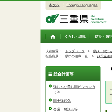
本文へ
Foreign Languages
三重県公式ウェブサイト
くらし・環境
防災・防
トップペ
ージ
現在位置：
トップページ
>
県政・お知
担当所属：
県庁の組織一覧 >
政策企画
総合計画等
強じんな美し国ビジョンみ
え等
国土強靱化
会議・懇話会等