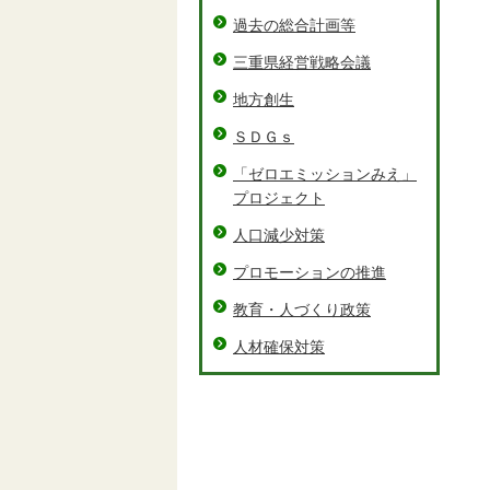
過去の総合計画等
三重県経営戦略会議
地方創生
ＳＤＧｓ
「ゼロエミッションみえ」
プロジェクト
人口減少対策
プロモーションの推進
教育・人づくり政策
人材確保対策