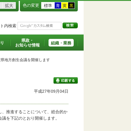
色の変更
拡大
標準
青
黄
黒
ト内検索
県政・
り
組織・業務
お知らせ情報
県地方創生会議を開催します
平成27年09月04日
印刷する
し、推進することについて、総合的か
会議を下記のとおり開催します。