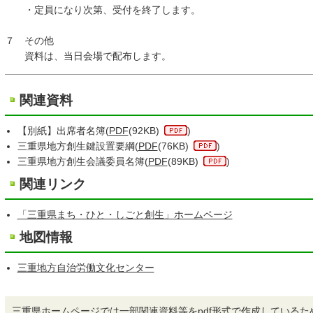
・定員になり次第、受付を終了します。
７ その他
資料は、当日会場で配布します。
関連資料
【別紙】出席者名簿(
PDF
(92KB)
)
三重県地方創生鍵設置要綱(
PDF
(76KB)
)
三重県地方創生会議委員名簿(
PDF
(89KB)
)
関連リンク
「三重県まち・ひと・しごと創生」ホームページ
地図情報
三重地方自治労働文化センター
三重県ホームページでは一部関連資料等をpdf形式で作成しているた