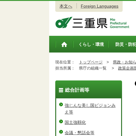
本文へ
Foreign Languages
三重県公式ウェブサイト
くらし・環境
防災・防
トップペ
ージ
現在位置：
トップページ
>
県政・お知
担当所属：
県庁の組織一覧 >
政策企画
総合計画等
強じんな美し国ビジョンみ
え等
国土強靱化
会議・懇話会等