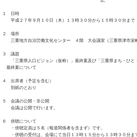
記
１ 日時
平成２７年９月１０日（木）１３時３０分から１５時３０分まで
２ 場所
三重地方自治労働文化センター ４階 大会議室（三重県津市栄町
３ 議題
「三重県人口ビジョン（仮称）」最終案及び「三重県まち・ひと・
最終案について
４ 出席者（予定を含む）
別紙のとおり
５ 会議の公開・非公開
会議は公開で行います。
６ 傍聴について
・傍聴定員は５名（報道関係者を含まず）です。
・傍聴の受付は、会場にて当日１３時１５分から１３時３０分まで