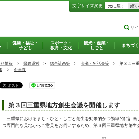
文字サイズ変更
元に戻す
縮小
サイ
健康・福祉・
スポーツ・
観光・産業・
犯
まちづく
子ども
教育・文化
しごと
らせ情報
>
県政運営
>
総合計画等
>
会議・懇話会等
>
第３回三重
部
>
企画課
第３回三重県地方創生会議を開催します
三重県におけるまち・ひと・しごと創生を効果的かつ効率的に計画
つ専門的な見地からご意見をお伺いするため、第３回三重県地方創生