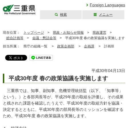
Foreign Languages
検索
メニュー
三重県公式ウェブ
サイト
現在位置：
トップページ
>
県政・お知らせ情報
>
県政運営
>
総合計画等
>
会議・懇話会等
>
平成30年度 春の政策協議を実施します
担当所属：
県庁の組織一覧 >
政策企画部
>
企画課
>
計画班
平成30年04月13日
平成30年度 春の政策協議を実施します
三重県では、知事、副知事、危機管理統括監（以下、「知事等」
という。）と各部局長等が、平成29年度の取組を評価し、その成果
と残された課題を確認したうえで、平成30年度の取組方針を協議・
決定するとともに、平成30年度の部局長等のミッションを確認する
ため、平成30年度 春の政策協議を実施します。