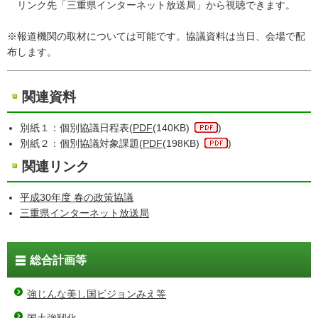
リンク先「三重県インターネット放送局」から視聴できます。
※報道機関の取材については可能です。協議資料は当日、会場で配
布します。
関連資料
別紙１：個別協議日程表(
PDF
(140KB)
)
別紙２：個別協議対象課題(
PDF
(198KB)
)
関連リンク
平成30年度 春の政策協議
三重県インターネット放送局
総合計画等
強じんな美し国ビジョンみえ等