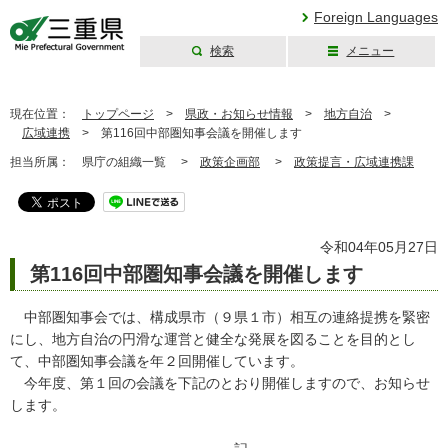
Foreign Languages
検索
メニュー
三重県公式ウェブ
サイト
現在位置：
トップページ
>
県政・お知らせ情報
>
地方自治
>
広域連携
>
第116回中部圏知事会議を開催します
担当所属：
県庁の組織一覧 >
政策企画部
>
政策提言・広域連携課
令和04年05月27日
第116回中部圏知事会議を開催します
中部圏知事会では、構成県市（９県１市）相互の連絡提携を緊密
にし、地方自治の円滑な運営と健全な発展を図ることを目的とし
て、中部圏知事会議を年２回開催しています。
今年度、第１回の会議を下記のとおり開催しますので、お知らせ
します。