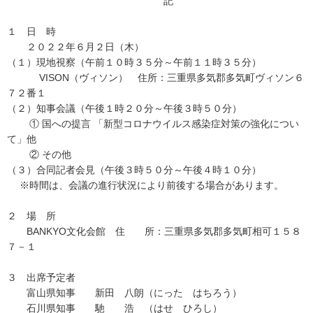
記
１ 日 時
２０２２年６月２日（木）
（１）現地視察（午前１０時３５分～午前１１時３５分）
VISON（ヴィソン） 住所：三重県多気郡多気町ヴィソン６
７２番１
（２）知事会議（午後１時２０分～午後３時５０分）
① 国への提言 「新型コロナウイルス感染症対策の強化につい
て」他
② その他
（３）合同記者会見（午後３時５０分～午後４時１０分）
※時間は、会議の進行状況により前後する場合があります。
２ 場 所
BANKYO文化会館 住 所：三重県多気郡多気町相可１５８
７－１
３ 出席予定者
富山県知事 新田 八朗（にった はちろう）
石川県知事 馳 浩 （はせ ひろし）