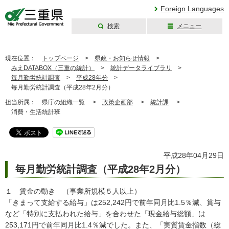
Foreign Languages
検索
メニュー
三重県公式ウェブ
サイト
現在位置：
トップページ
>
県政・お知らせ情報
>
みえDATABOX（三重の統計）
>
統計データライブラリ
>
毎月勤労統計調査
>
平成28年分
>
毎月勤労統計調査（平成28年2月分）
担当所属：
県庁の組織一覧 >
政策企画部
>
統計課
>
消費・生活統計班
平成28年04月29日
毎月勤労統計調査（平成28年2月分）
１ 賃金の動き （事業所規模５人以上）
「きまって支給する給与」は252,242円で前年同月比1.5％減、賞与
など「特別に支払われた給与」を合わせた「現金給与総額」は
253,171円で前年同月比1.4％減でした。また、「実質賃金指数（総