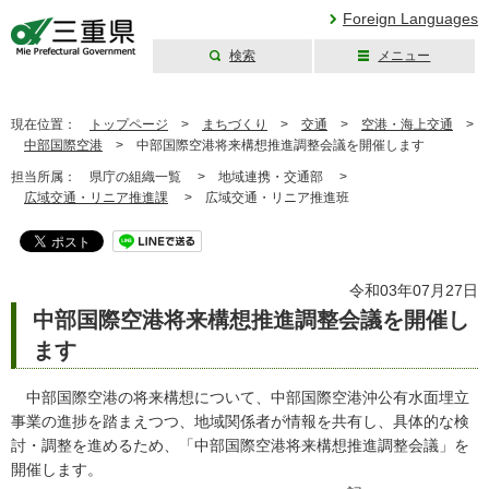
Foreign Languages
検索
メニュー
三重県公式ウェブ
サイト
現在位置：
トップページ
>
まちづくり
>
交通
>
空港・海上交通
>
中部国際空港
>
中部国際空港将来構想推進調整会議を開催します
担当所属：
県庁の組織一覧 >
地域連携・交通部 >
広域交通・リニア推進課
>
広域交通・リニア推進班
令和03年07月27日
中部国際空港将来構想推進調整会議を開催し
ます
中部国際空港の将来構想について、中部国際空港沖公有水面埋立
事業の進捗を踏まえつつ、地域関係者が情報を共有し、具体的な検
討・調整を進めるため、「中部国際空港将来構想推進調整会議」を
開催します。