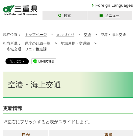
Foreign Languages
検索
メニュー
三重県公式ウェブ
サイト
現在位置：
トップページ
>
まちづくり
>
交通
>
空港・海上交通
担当所属：
県庁の組織一覧 >
地域連携・交通部 >
広域交通・リニア推進課
空港・海上交通
更新情報
※左右にフリックすると表がスライドします。
日付
表題