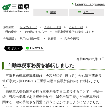
Foreign Languages
検索
メニュー
三重県公式ウェブ
サイト
現在位置：
トップページ
>
くらし・環境
>
くらし・税
>
県の税金
>
その他のお知らせ
>
自動車税事務所を移転しました
担当所属：
県庁の組織一覧 >
総務部 >
税務企画課
令和02年12月01日
自動車税事務所を移転しました
三重県自動車税事務所は、令和3年2月1日（月）から津市雲出長
常町字六ノ割1190-1（三重県自動車会議所会館内）に移転しまし
た。
自動車の登録業務を行う三重運輸支局に隣接することで、登録手
続、県税の業務である税申告納付、減免申請手続など自動車登録に
関する一連の手続きを円滑に行うことができるようになりました。