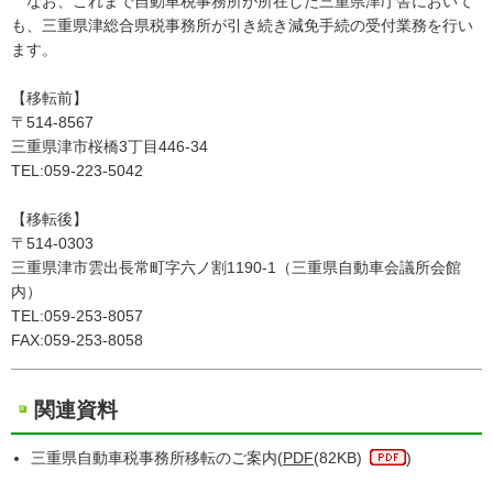
なお、これまで自動車税事務所が所在した三重県津庁舎において
も、三重県津総合県税事務所が引き続き減免手続の受付業務を行い
ます。
【移転前】
〒514-8567
三重県津市桜橋3丁目446-34
TEL:059-223-5042
【移転後】
〒514-0303
三重県津市雲出長常町字六ノ割1190-1（三重県自動車会議所会館
内）
TEL:059-253-8057
FAX:059-253-8058
関連資料
三重県自動車税事務所移転のご案内(
PDF
(82KB)
)