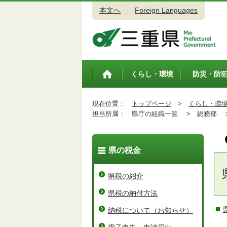
本文へ
Foreign Languages
三重県公式ウェブサイト
くらし・環境
防災・防
トップペ
ージ
現在位置：
トップページ
>
くらし・環
担当所属：
県庁の組織一覧 >
総務部 
県の税金
県税の紹介
県税の納付方法
納税について（お知らせ）