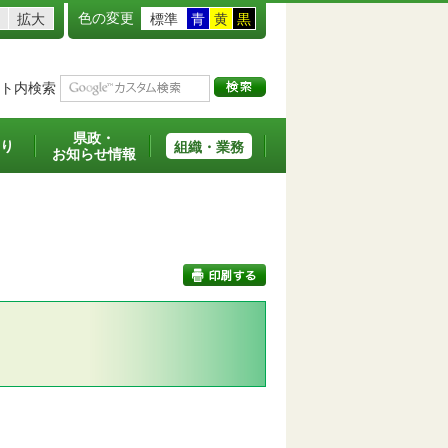
色の変更
拡大
標準
青
黄
黒
ト内検索
県政・
り
組織・業務
お知らせ情報
印刷する