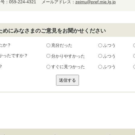
：059-224-4321
メールアドレス：
zeimu@pref.mie.lg.jp
ためにみなさまのご意見をお聞かせください
たか？
充分だった
ふつう
かったですか？
分かりやすかった
ふつう
？
すぐに見つかった
ふつう