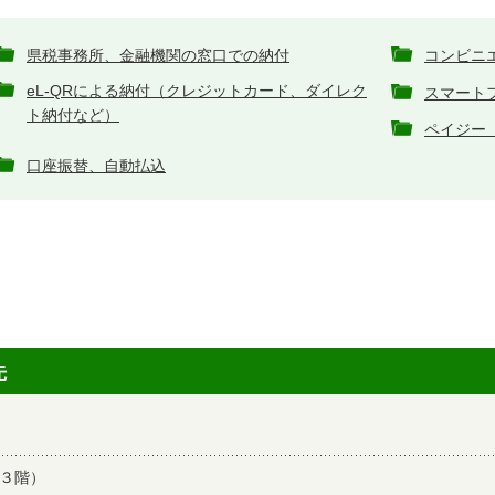
県税事務所、金融機関の窓口での納付
コンビニ
eL-QRによる納付（クレジットカード、ダイレク
スマート
ト納付など）
ペイジー（
口座振替、自動払込
先
庁３階）