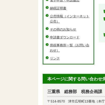
電子申告・申請届出
納税証明書
公売情報（インターネット
公売）
その他のお知らせ
申請書ダウンロード
県税事務所一覧（お問い合
わせ）
リンク
本ページに関する問い合わせ
三重県 総務部 税務企画課
〒514-8570
津市広明町13番地（本