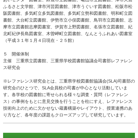
ふるさと文学館、津市河芸図書館、津市うぐいす図書館、松阪市松
阪図書館、多気町立多気図書館、多気町立勢和図書館、明和町立図
書館、大台町立図書館、伊勢市立小俣図書館、鳥羽市立図書館、志
摩市立図書館志摩図書室、伊賀市上野図書館、名張市立図書館、紀
北町紀伊長島図書室、木曽岬町立図書館、なんとうふれあい図書室
（平成３１年１月４日現在・２５館）
５ 開催体制
主催 三重県立図書館、三重県学校図書館協議会司書部レファレン
ス研究会
※レファレンス研究会とは、三重県学校図書館協議会(SLA)司書部の
研究会のひとつで、SLA会員校の司書が中心となり活動していま
す。各学校の図書館に寄せられる様々な調査・質問（レファレン
ス）の事例をもとに意見交換を行うことを柱にすえ、レファレンス
技術向上のために欠かせない蔵書構築やレイアウト、授業連携のあ
り方など、各年度の課題もクローズアップして研究しています。