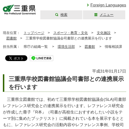
Foreign Languages
検索
メニュー
三重県公式ウェブ
サイト
現在位置：
トップページ
>
スポーツ・教育・文化
>
文化施設
>
図書館
>
三重県学校図書館協議会司書部との連携展示を行います
担当所属：
県庁の組織一覧 >
環境生活部
>
図書館
>
情報相談課
平成31年01月17日
三重県学校図書館協議会司書部との連携展示
を行います
三重県立図書館では、初めて三重県学校図書館協議会(SLA)司書部
レファレンス研究会との連携展示を行います。レファレンス研究会
が作成した冊子『R本』（司書が高校生におすすめしたい小説をテ
ーマ別に集めたブックリスト）に掲載されている本を展示するとと
もに、レファレンス研究会の活動内容やレファレンス事例、学校司