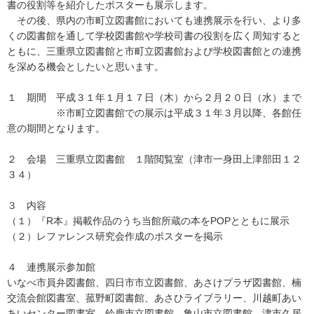
書の役割等を紹介したポスターも展示します。
その後、県内の市町立図書館においても連携展示を行い、より多
くの図書館を通して学校図書館や学校司書の役割を広く周知すると
ともに、三重県立図書館と市町立図書館および学校図書館との連携
を深める機会としたいと思います。
１ 期間 平成３１年１月１７日（木）から２月２０日（水）まで
※市町立図書館での展示は平成３１年３月以降、各館任
意の期間となります。
２ 会場 三重県立図書館 １階閲覧室（津市一身田上津部田１２
３４）
３ 内容
（１）『R本』掲載作品のうち当館所蔵の本をPOPとともに展示
（２）レファレンス研究会作成のポスターを掲示
４ 連携展示参加館
いなべ市員弁図書館、四日市市立図書館、あさけプラザ図書館、楠
交流会館図書室、菰野町図書館、あさひライブラリー、川越町あい
あいセンター図書室、鈴鹿市立図書館、亀山市立図書館、津市久居