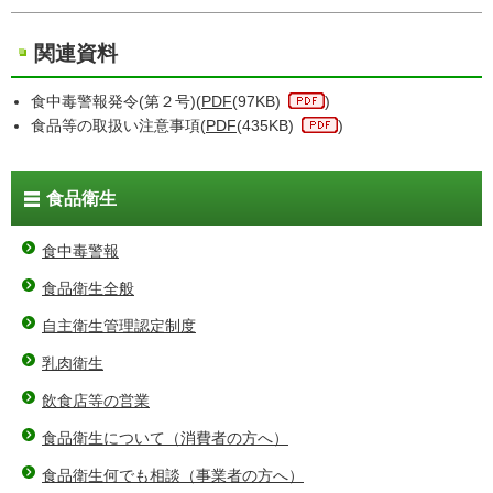
関連資料
食中毒警報発令(第２号)(
PDF
(97KB)
)
食品等の取扱い注意事項(
PDF
(435KB)
)
食品衛生
食中毒警報
食品衛生全般
自主衛生管理認定制度
乳肉衛生
飲食店等の営業
食品衛生について（消費者の方へ）
食品衛生何でも相談（事業者の方へ）