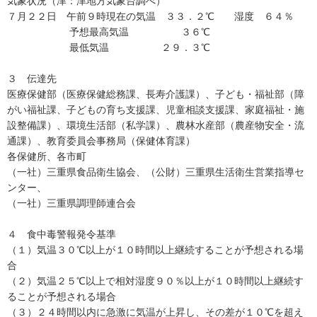
気象状況（津：津地方気象台調べ）
７月２２日 午前９時現在の気温 ３３．２℃ 湿度 ６４％
予想最高気温 ３６℃
最低気温 ２９．３℃
３ 伝達先
医療保健部（医療保健総務課、長寿介護課）、子ども・福祉部（障
がい福祉課、子どもの育ち支援課、児童相談支援課、家庭福祉・施
設整備課）、環境生活部（私学課）、農林水産部（農産物安全・流
通課）、教育委員会事務局（保健体育課）
各保健所、各市町
（一社）三重県食品衛生協会、（公財）三重県生活衛生営業指導セ
ンター、
（一社）三重県調理師連合会
４ 食中毒警報発令基準
（１）気温３０℃以上が１０時間以上継続することが予想される場
合
（２）気温２５℃以上で相対湿度９０％以上が１０時間以上継続す
ることが予想される場合
（３）２４時間以内に急激に気温が上昇し、その差が１０℃を超え