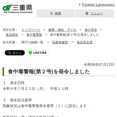
Foreign Languages
検索
メニュー
三重県公式ウェブ
サイト
現在位置：
トップページ
>
健康・福祉・子ども
>
食の安全
>
食品衛生
>
食中毒警報
>
食中毒警報(第２号)を発令しました
担当所属：
県庁の組織一覧 >
医療保健部
>
食品安全課
令和06年07月22日
食中毒警報(第２号)を発令しました
１ 発令日時
令和６年７月２２日（月） 午前１１時
２ 発令該当基準
気象状況は食中毒警報発令基準（１）に該当します。