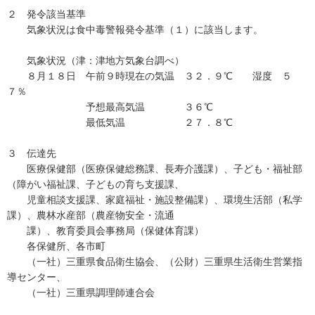
２ 発令該当基準
気象状況は食中毒警報発令基準（１）に該当します。
気象状況（津：津地方気象台調べ）
８月１８日 午前９時現在の気温 ３２．９℃ 湿度 ５
７％
予想最高気温 ３６℃
最低気温 ２７．８℃
３ 伝達先
医療保健部（医療保健総務課、長寿介護課）、子ども・福祉部
（障がい福祉課、子どもの育ち支援課、
児童相談支援課、家庭福祉・施設整備課）、環境生活部（私学
課）、農林水産部（農産物安全・流通
課）、教育委員会事務局（保健体育課）
各保健所、各市町
（一社）三重県食品衛生協会、（公財）三重県生活衛生営業指
導センター、
（一社）三重県調理師連合会