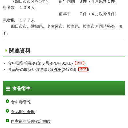
（四日市市分を含む） 前年同期 ３件（４月以降１件）
患者数 １０８人
前年中 ７件（４月以降５件）
患者数 １７７人
四日市市、愛知県、名古屋市、岐阜県、岐阜市と同時発令しま
す。
関連資料
食中毒警報発令(第３号)(
PDF
(92KB)
)
食品等の取扱い注意事項(
PDF
(247KB)
)
食品衛生
食中毒警報
食品衛生全般
自主衛生管理認定制度