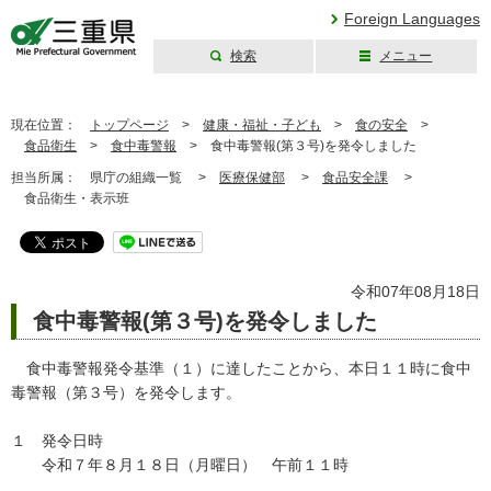
Foreign Languages
検索
メニュー
三重県公式ウェブ
サイト
現在位置：
トップページ
>
健康・福祉・子ども
>
食の安全
>
食品衛生
>
食中毒警報
>
食中毒警報(第３号)を発令しました
担当所属：
県庁の組織一覧 >
医療保健部
>
食品安全課
>
食品衛生・表示班
令和07年08月18日
食中毒警報(第３号)を発令しました
食中毒警報発令基準（１）に達したことから、本日１１時に食中
毒警報（第３号）を発令します。
１ 発令日時
令和７年８月１８日（月曜日） 午前１１時