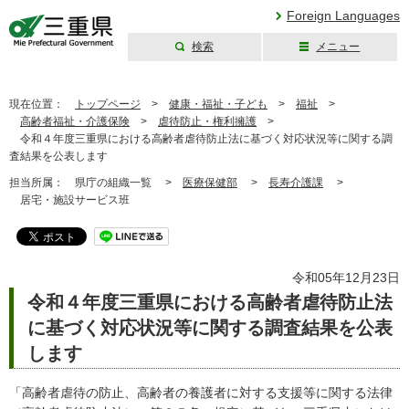
Foreign Languages
検索
メニュー
三重県公式ウェブ
サイト
現在位置：
トップページ
>
健康・福祉・子ども
>
福祉
>
高齢者福祉・介護保険
>
虐待防止・権利擁護
>
令和４年度三重県における高齢者虐待防止法に基づく対応状況等に関する調
査結果を公表します
担当所属：
県庁の組織一覧 >
医療保健部
>
長寿介護課
>
居宅・施設サービス班
令和05年12月23日
令和４年度三重県における高齢者虐待防止法
に基づく対応状況等に関する調査結果を公表
します
「高齢者虐待の防止、高齢者の養護者に対する支援等に関する法律