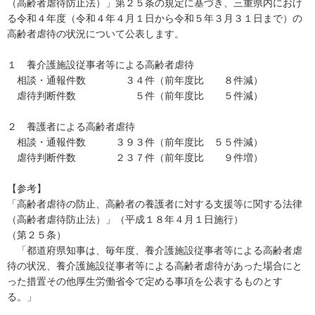
（高齢者虐待防止法）」第２５条の規定に基づき、三重県内におけ
る令和４年度（令和４年４月１日から令和５年３月３１日まで）の
高齢者虐待の状況について公表します。
１ 養介護施設従事者等による高齢者虐待
相談・通報件数 ３４件（前年度比 ８件減）
虐待判断件数 ５件（前年度比 ５件減）
２ 養護者による高齢者虐待
相談・通報件数 ３９３件（前年度比 ５５件減）
虐待判断件数 ２３７件（前年度比 ９件増）
【参考】
「高齢者虐待の防止、高齢者の養護者に対する支援等に関する法律
（高齢者虐待防止法）」（平成１８年４月１日施行）
（第２５条）
「都道府県知事は、毎年度、養介護施設従事者等による高齢者虐
待の状況、養介護施設従事者等による高齢者虐待があった場合にと
った措置その他厚生労働省令で定める事項を公表するものとす
る。」