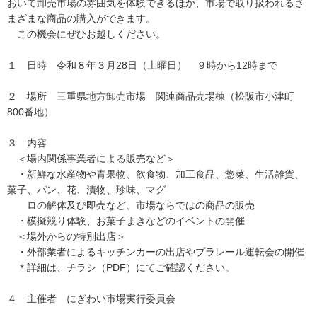
おいて卸売市場の雰囲気を体験できるほか、市場で取り扱われるさ
まざまな商品の購入ができます。
この機会にぜひお越しください。
１ 日時 令和８年３月28日（土曜日） ９時から12時まで
２ 場所 三重県地方卸売市場 関連商品売場棟（松阪市小津町
800番地）
３ 内容
＜場内関係事業者による販売など＞
・新鮮な水産物や青果物、飲食物、加工食品、惣菜、生活雑貨、
菓子、パン、花、漬物、珍味、マグ
ロの解体及び即売など、市場ならではの商品の販売
・模擬競り体験、お菓子まきなどのイベントの開催
＜場外からの特別出店＞
・外部業者によるキッチンカーの出店やプラレール運転会の開催
＊詳細は、チラシ（PDF）にてご確認ください。
４ 主催者 にぎわい市場実行委員会