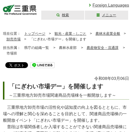
Foreign Languages
検索
メニュー
三重県公式ウェブ
サイト
現在位置：
トップページ
>
観光・産業・しごと
>
農林水産業全般
>
卸売市場
>
「にぎわい市場デー」を開催します
担当所属：
県庁の組織一覧 >
農林水産部 >
農産物安全・流通課
>
市場班
令和08年03月06日
「にぎわい市場デー」を開催します
～三重県地方卸売市場関連商品売場棟を一般開放します～
三重県地方卸売市場の活性化や認知度の向上を図るとともに、市
場への理解と関心を深めることを目的として、関連商品売場棟の一
般開放イベント「にぎわい市場デー」を開催します。
普段は市場関係者しか入場することができない関連商品売場棟に