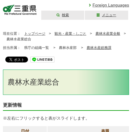
Foreign Languages
検索
メニュー
三重県公式ウェブ
サイト
現在位置：
トップページ
>
観光・産業・しごと
>
農林水産業全般
>
農林水産業総合
担当所属：
県庁の組織一覧 >
農林水産部 >
農林水産総務課
農林水産業総合
更新情報
※左右にフリックすると表がスライドします。
日付
表題