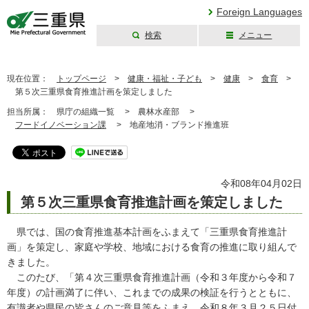
Foreign Languages
検索
メニュー
三重県公式ウェブ
サイト
現在位置：
トップページ
>
健康・福祉・子ども
>
健康
>
食育
>
第５次三重県食育推進計画を策定しました
担当所属：
県庁の組織一覧 >
農林水産部 >
フードイノベーション課
>
地産地消・ブランド推進班
令和08年04月02日
第５次三重県食育推進計画を策定しました
県では、国の食育推進基本計画をふまえて「三重県食育推進計
画」を策定し、家庭や学校、地域における食育の推進に取り組んで
きました。
このたび、「第４次三重県食育推進計画（令和３年度から令和７
年度）の計画満了に伴い、これまでの成果の検証を行うとともに、
有識者や県民の皆さんのご意見等をふまえ、令和８年３月２５日付