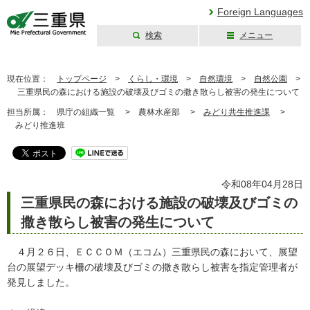
Foreign Languages
検索
メニュー
三重県公式ウェブ
サイト
現在位置：
トップページ
>
くらし・環境
>
自然環境
>
自然公園
>
三重県民の森における施設の破壊及びゴミの撒き散らし被害の発生について
担当所属：
県庁の組織一覧 >
農林水産部 >
みどり共生推進課
>
みどり推進班
令和08年04月28日
三重県民の森における施設の破壊及びゴミの
撒き散らし被害の発生について
４月２６日、ＥＣＣＯＭ（エコム）三重県民の森において、展望
台の展望デッキ柵の破壊及びゴミの撒き散らし被害を指定管理者が
発見しました。