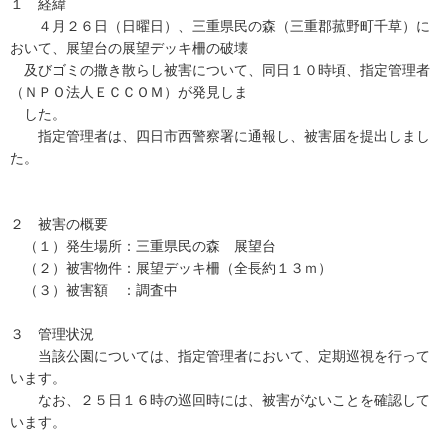
１ 経緯
４月２６日（日曜日）、三重県民の森（三重郡菰野町千草）に
おいて、展望台の展望デッキ柵の破壊
及びゴミの撒き散らし被害について、同日１０時頃、指定管理者
（ＮＰＯ法人ＥＣＣＯＭ）が発見しま
した。
指定管理者は、四日市西警察署に通報し、被害届を提出しまし
た。
２ 被害の概要
（１）発生場所：三重県民の森 展望台
（２）被害物件：展望デッキ柵（全長約１３ｍ）
（３）被害額 ：調査中
３ 管理状況
当該公園については、指定管理者において、定期巡視を行って
います。
なお、２５日１６時の巡回時には、被害がないことを確認して
います。