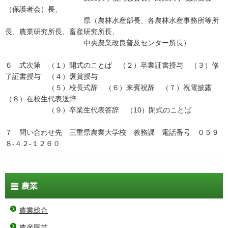
（保護者会）長、
県（農林水産部長、各農林水産事務所等所
長、農業研究所長、畜産研究所長、
中央農業改良普及センター所長）
６ 式次第 （１）開式のことば （２）卒業証書授与 （３）修
了証書授与 （４）褒賞授与
（５）校長式辞 （６）来賓祝辞 （７）祝電披露
（８）在校生代表送辞
（９）卒業生代表答辞 （10）閉式のことば
７ 問い合わせ先 三重県農業大学校 教務課 電話番号 ０５９
８-４２-１２６０
農業
農業総合
農産園芸