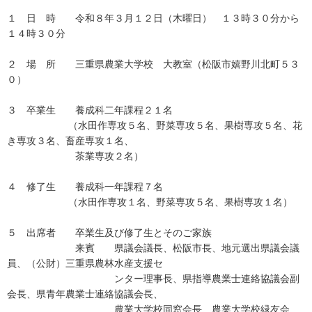
１ 日 時 令和８年３月１２日（木曜日） １３時３０分から
１４時３０分
２ 場 所 三重県農業大学校 大教室（松阪市嬉野川北町５３
０）
３ 卒業生 養成科二年課程２１名
（水田作専攻５名、野菜専攻５名、果樹専攻５名、花
き専攻３名、畜産専攻１名、
茶業専攻２名）
４ 修了生 養成科一年課程７名
（水田作専攻１名、野菜専攻５名、果樹専攻１名）
５ 出席者 卒業生及び修了生とそのご家族
来賓 県議会議長、松阪市長、地元選出県議会議
員、（公財）三重県農林水産支援セ
ンター理事長、県指導農業士連絡協議会副
会長、県青年農業士連絡協議会長、
農業大学校同窓会長、農業大学校緑友会