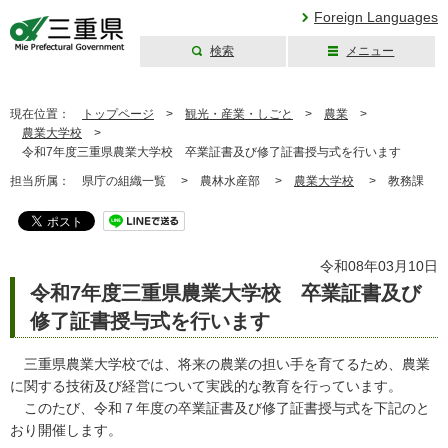
Foreign Languages
検索
メニュー
三重県公式ウェブ
サイト
現在位置：
トップページ
>
観光・産業・しごと
>
農業
>
農業大学校
>
令和7年度三重県農業大学校 卒業証書及び修了証書授与式を行います
担当所属：
県庁の組織一覧 >
農林水産部 >
農業大学校
>
教務課
令和08年03月10日
令和7年度三重県農業大学校 卒業証書及び
修了証書授与式を行います
三重県農業大学校では、将来の農業の担い手を育てるため、農業
に関する技術及び経営について実践的な教育を行っています。
このたび、令和７年度の卒業証書及び修了証書授与式を下記のと
おり開催します。