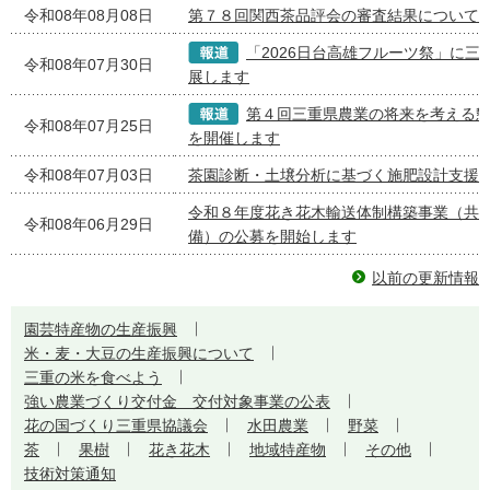
令和08年08月08日
第７８回関西茶品評会の審査結果について
「2026日台高雄フルーツ祭」に三
令和08年07月30日
展します
第４回三重県農業の将来を考える
令和08年07月25日
を開催します
令和08年07月03日
茶園診断・土壌分析に基づく施肥設計支援
令和８年度花き花木輸送体制構築事業（共
令和08年06月29日
備）の公募を開始します
以前の更新情報
園芸特産物の生産振興
米・麦・大豆の生産振興について
三重の米を食べよう
強い農業づくり交付金 交付対象事業の公表
花の国づくり三重県協議会
水田農業
野菜
茶
果樹
花き花木
地域特産物
その他
技術対策通知