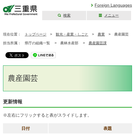
Foreign Languages
検索
メニュー
三重県公式ウェブ
サイト
現在位置：
トップページ
>
観光・産業・しごと
>
農業
>
農産園芸
担当所属：
県庁の組織一覧 >
農林水産部 >
農産園芸課
農産園芸
更新情報
※左右にフリックすると表がスライドします。
日付
表題