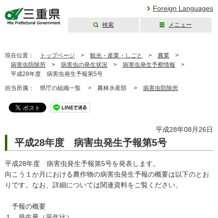
Foreign Languages
検索
メニュー
三重県公式ウェブ
サイト
現在位置：
トップページ
>
観光・産業・しごと
>
農業
>
病害虫防除所
>
病害虫の発生状況
>
病害虫発生予察情報
>
平成28年度 病害虫発生予報第5号
担当所属：
県庁の組織一覧 >
農林水産部 >
病害虫防除所
平成28年08月26日
平成28年度 病害虫発生予報第5号
平成28年度 病害虫発生予報第5号を発表します。
向こう１か月における農作物の病害虫発生予報の概要は以下のとお
りです。なお、詳細については関連資料をご覧ください。
予報の概要
１ 発生量（平年比）