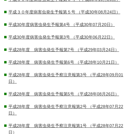
平成３０年度病害虫発生予報第５号
（平成30年08月24日）
平成30年度病害虫発生予報第4号
（平成30年07月20日）
平成30年度病害虫発生予報第3号
（平成30年06月22日）
平成28年度 病害虫発生予報第7号
（平成29年03月24日）
平成28年度 病害虫発生予報第6号
（平成28年10月21日）
平成28年度 病害虫発生予察注意報第3号
（平成28年09月01
日）
平成28年度 病害虫発生予報第5号
（平成28年08月26日）
平成28年度 病害虫発生予察注意報第2号
（平成28年07月22
日）
平成28年度 病害虫発生予察注意報第1号
（平成28年07月22
日）