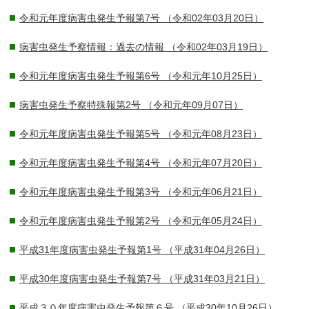
令和元年度病害虫発生予報第7号
（令和02年03月20日）
病害虫発生予察情報：過去の情報
（令和02年03月19日）
令和元年度病害虫発生予報第6号
（令和元年10月25日）
病害虫発生予察特殊報第2号
（令和元年09月07日）
令和元年度病害虫発生予報第5号
（令和元年08月23日）
令和元年度病害虫発生予報第4号
（令和元年07月20日）
令和元年度病害虫発生予報第3号
（令和元年06月21日）
令和元年度病害虫発生予報第2号
（令和元年05月24日）
平成31年度病害虫発生予報第1号
（平成31年04月26日）
平成30年度病害虫発生予報第7号
（平成31年03月21日）
平成３０年度病害虫発生予報第６号
（平成30年10月26日）