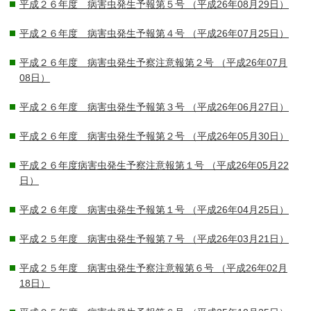
平成２６年度 病害虫発生予報第５号
（平成26年08月29日）
平成２６年度 病害虫発生予報第４号
（平成26年07月25日）
平成２６年度 病害虫発生予察注意報第２号
（平成26年07月
08日）
平成２６年度 病害虫発生予報第３号
（平成26年06月27日）
平成２６年度 病害虫発生予報第２号
（平成26年05月30日）
平成２６年度病害虫発生予察注意報第１号
（平成26年05月22
日）
平成２６年度 病害虫発生予報第１号
（平成26年04月25日）
平成２５年度 病害虫発生予報第７号
（平成26年03月21日）
平成２５年度 病害虫発生予察注意報第６号
（平成26年02月
18日）