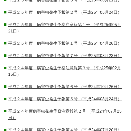
平成２５年度 病害虫発生予報第３号
（平成25年06月21日）
平成２５年度 病害虫発生予報第２号
（平成25年05月24日）
平成２５年度 病害虫発生予察注意報第１号
（平成25年05月
21日）
平成２５年度 病害虫発生予報第１号
（平成25年04月26日）
平成２４年度 病害虫発生予報第７号
（平成25年03月23日）
平成２４年度 病害虫発生予察注意報第３号
（平成25年02月
15日）
平成２４年度 病害虫発生予報第６号
（平成24年10月26日）
平成２４年度 病害虫発生予報第５号
（平成24年08月24日）
平成２４年度病害虫発生予察注意報第２号
（平成24年07月25
日）
平成２４年度 病害虫発生予報第４号
（平成24年07月20日）