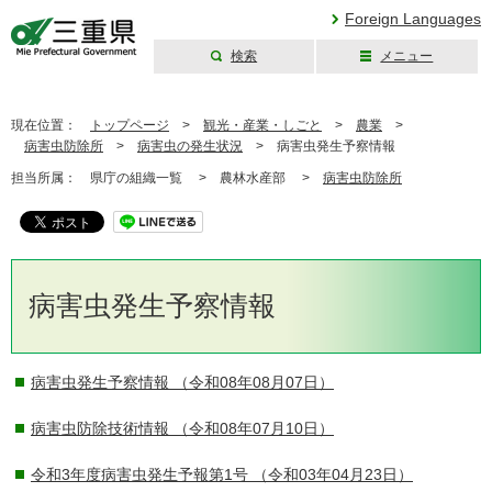
Foreign Languages
検索
メニュー
三重県公式ウェブ
サイト
現在位置：
トップページ
>
観光・産業・しごと
>
農業
>
病害虫防除所
>
病害虫の発生状況
>
病害虫発生予察情報
担当所属：
県庁の組織一覧 >
農林水産部 >
病害虫防除所
病害虫発生予察情報
病害虫発生予察情報
（令和08年08月07日）
病害虫防除技術情報
（令和08年07月10日）
令和3年度病害虫発生予報第1号
（令和03年04月23日）