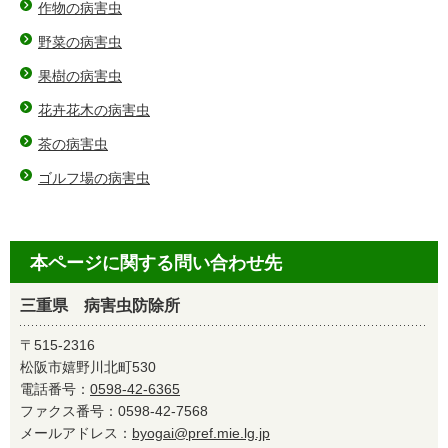
作物の病害虫
野菜の病害虫
果樹の病害虫
花卉花木の病害虫
茶の病害虫
ゴルフ場の病害虫
本ページに関する問い合わせ先
三重県 病害虫防除所
〒515-2316
松阪市嬉野川北町530
電話番号：
0598-42-6365
ファクス番号：0598-42-7568
メールアドレス：
byogai@pref.mie.lg.jp