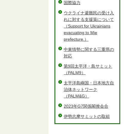
国際協力
ウクライナ避難民の受け入
れに対する支援策について
（Support for Ukrainians
evacuating to Mie
prefecture.）
中東情勢に関する三重県の
対応
第9回太平洋・島サミット
（PALM9）
太平洋島嶼国・日本地方自
治体ネットワーク
（PALM&G）
2023年G7関係閣僚会合
伊勢志摩サミットの取組