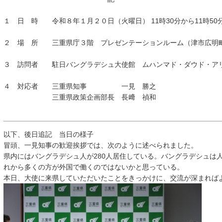
１ 日 時 令和８年１月２０日（火曜日） 11時30分から11時
２ 場 所 三重県庁３階 プレゼンテーションルーム（津市広明
３ 訪問者 駐日バングラデシュ大使館 ムハンマド・ダウド・ア
４ 対応者 三重県知事 一見 勝之
三重県政策企画部長 長﨑 禎和
以下、後日追記 当日の様子
冒頭、一見知事の歓迎挨拶では、次のように述べられました。
県内にはバングラデシュ人が280人居住している。バングラデシュは
れから多くの方が外国で働くのではないかと思っている。
本日、大使に来県していただいたことをきっかけに、交流が深まれば