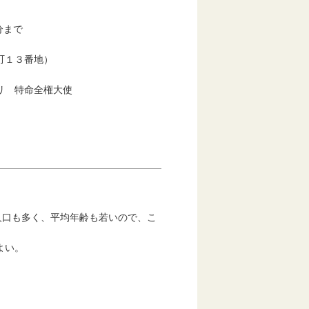
50分まで
町１３番地）
リ 特命全権大使
人口も多く、平均年齢も若いので、こ
よい。