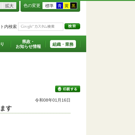
色の変更
拡大
標準
青
黄
黒
ト内検索
県政・
り
組織・業務
お知らせ情報
令和08年01月16日
ます
印刷する