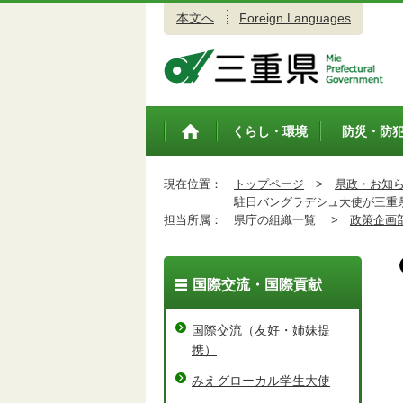
本文へ
Foreign Languages
三重県公式ウェブサイト
くらし・環境
防災・防
トップペ
ージ
現在位置：
トップページ
>
県政・お知
駐日バングラデシュ大使が三重
担当所属：
県庁の組織一覧 >
政策企画
国際交流・国際貢献
国際交流（友好・姉妹提
携）
みえグローカル学生大使