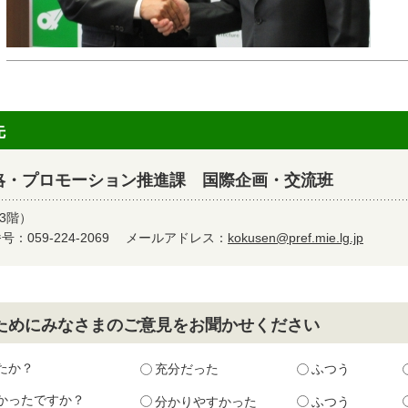
先
略・プロモーション推進課 国際企画・交流班
3階）
：059-224-2069
メールアドレス：
kokusen@pref.mie.lg.jp
ためにみなさまのご意見をお聞かせください
たか？
充分だった
ふつう
かったですか？
分かりやすかった
ふつう