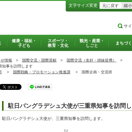
文字サイズ変更
元に戻す
縮小
サイ
健康・福祉・
スポーツ・
観光・産業・
犯
まちづく
子ども
教育・文化
しごと
らせ情報
>
国際交流・国際貢献
>
国際交流（友好・姉妹提携）
>
県知事を訪問します
部
>
国際戦略・プロモーション推進課
>
国際企画・交流班
駐日バングラデシュ大使が三重県知事を訪問し
駐日バングラデシュ大使が、三重県知事を訪問します。
記