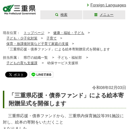
Foreign Languages
検索
メニュー
三重県公式ウェブ
サイト
現在位置：
トップページ
>
健康・福祉・子ども
>
子ども・少子化対策
>
子育て
>
保育・放課後対策など子育て家庭の支援
>
「三重県応援・債券ファンド」による絵本寄附贈呈式を開催します
担当所属：
県庁の組織一覧 >
子ども・福祉部 >
子どもの育ち支援課
>
幼保サービス支援班
令和08年02月03日
「三重県応援・債券ファンド」による絵本寄
附贈呈式を開催します
三重県応援・債券ファンドから、三重県内保育施設等391施設に
対し、絵本の寄附をいただくこと
となりました。