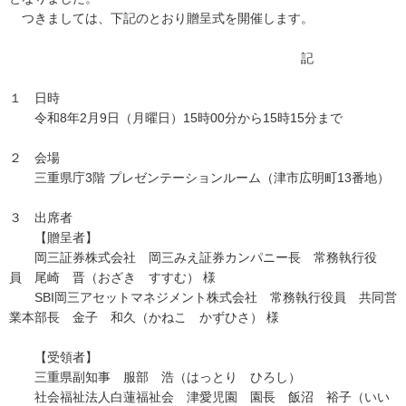
つきましては、下記のとおり贈呈式を開催します。
記
１ 日時
令和8年2月9日（月曜日）15時00分から15時15分まで
２ 会場
三重県庁3階 プレゼンテーションルーム（津市広明町13番地）
３ 出席者
【贈呈者】
岡三証券株式会社 岡三みえ証券カンパニー長 常務執行役
員 尾崎 晋（おざき すすむ） 様
SBI岡三アセットマネジメント株式会社 常務執行役員 共同営
業本部長 金子 和久（かねこ かずひさ） 様
【受領者】
三重県副知事 服部 浩（はっとり ひろし）
社会福祉法人白蓮福祉会 津愛児園 園長 飯沼 裕子（いい