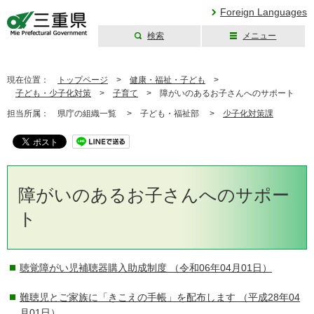
Foreign Languages
検索
メニュー
三重県公式ウェブ
サイト
現在位置：
トップページ
>
健康・福祉・子ども
>
子ども・少子化対策
>
子育て
>
障がいのあるお子さんへのサポート
担当所属：
県庁の組織一覧 >
子ども・福祉部 >
少子化対策課
障がいのあるお子さんへのサポー
ト
聴覚障がい児補聴器購入助成制度
（令和06年04月01日）
難聴児とご家族に「きこえの手帳」を配布します
（平成28年04
月01日）