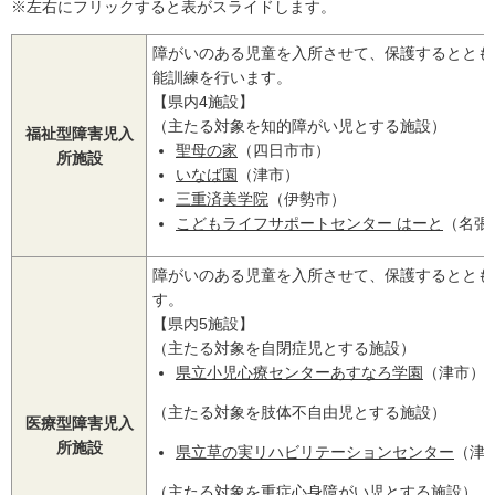
※左右にフリックすると表がスライドします。
障がいのある児童を入所させて、保護するととも
能訓練を行います。
【県内4施設】
（主たる対象を知的障がい児とする施設）
福祉型障害児入
聖母の家
（四日市市）
所施設
いなば園
（津市）
三重済美学院
（伊勢市）
こどもライフサポートセンター はーと
（名張
障がいのある児童を入所させて、保護するととも
す。
【県内5施設】
（主たる対象を自閉症児とする施設）
県立小児心療センターあすなろ学園
（津市）
（主たる対象を肢体不自由児とする施設）
医療型障害児入
所施設
県立草の実リハビリテーションセンター
（津
（主たる対象を重症心身障がい児とする施設）