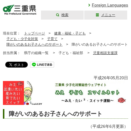
Foreign Languages
検索
メニュー
三重県公式ウェブ
サイト
現在位置：
トップページ
>
健康・福祉・子ども
>
子ども・少子化対策
>
子育て
>
障がいのあるお子さんへのサポート
>
障がいのあるお子さんへのサポート
担当所属：
県庁の組織一覧 >
子ども・福祉部 >
児童相談支援課
平成26年05月20日
障がいのあるお子さんへのサポート
（平成26年6月更新）