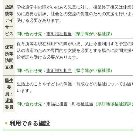
放課
学校通学中の障がいのある児童に対し、授業終了後又は休業日
後等
めに必要な訓練、社会との交流の促進のための支援を行います
デイ
受ける必要があります。
サー
ビス
問い合わせ先：
市町福祉担当
（県庁障がい福祉課）
保育所等を現在利用中の障がい児、又は今後利用する予定の障
保育
活の適応のための専門的な支援を必要とする場合に訪問支援を
所等
給者証を受ける必要があります。
訪問
支援
問い合わせ先：
市町福祉担当
（県庁障がい福祉課）
民生
生活上のことや子どもの保護・育成などの福祉についてお困り
委
います。
員・
児童
問い合わせ先：
市福祉担当
・
町福祉担当
（県庁地域福祉課課）
委員
利用できる施設