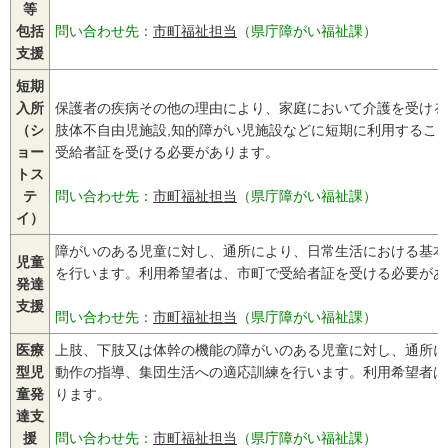
等
包括
問い合わせ先：
市町福祉担当
（県庁障がい福祉課）
支援
短期
入所
保護者の疾病その他の理由により、家庭において介護を受ける
（シ
肢体不自由児施設,知的障がい児施設などに短期に利用するこ
ョー
受給者証を受ける必要があります。
トス
テ
問い合わせ先：
市町福祉担当
（県庁障がい福祉課）
イ）
障がいのある児童に対し、通所により、日常生活における基本
児童
を行います。利用希望者は、市町で受給者証を受ける必要があ
発達
支援
問い合わせ先：
市町福祉担当
（県庁障がい福祉課）
医療
上肢、下肢又は体幹の機能の障がいのある児童に対し、通所に
型児
動作の指導、集団生活への適応訓練を行います。利用希望者は
童発
ります。
達支
援
問い合わせ先：
市町福祉担当
（県庁障がい福祉課）