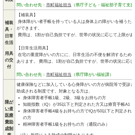
問い合わせ先：
市町福祉担当
（県庁子ども・福祉部子育て支援
【補装具】
身体障がい者手帳を持っている人は身体上の障がいを補うた
補装
ができます。
具・
費用は、1割が自己負担ですが、世帯の状況に応じて上限があ
日常
生活
【日常生活用具】
用具
在宅の重度障がいの方にに、日常生活の不便を解消するため
の交
あります。 費用は、1割が自己負担ですが、世帯の状況に応
付
問い合わせ先：
市町福祉担当
（県庁障がい福祉課）
健康保険などに加入している心身障がいの方が病院等で受診さ
助成される制度です。対象となる方は、
身体障害者手帳1級、2級、3級をお持ちの方
障が
知能指数（IQ）が35以下と判定された方又は療育手帳A1
い者
身体障害者手帳4級をお持ちの方でIQが50以下と判定され
医療
の方
費助
精神障害者手帳1級をお持ちの方（通院のみ）
成制
度
（注）所得による助成の制限があります。