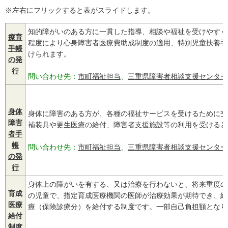
※左右にフリックすると表がスライドします。
知的障がいのある方に一貫した指導、相談や福祉を受けやすく
療育
程度により心身障害者医療費助成制度の適用、特別児童扶養手
手帳
けられます。
の発
行
問い合わせ先：
市町福祉担当
、
三重県障害者相談支援センター
身体
身体に障害のある方が、各種の福祉サービスを受けるために交
障害
補装具や更生医療の給付、障害者支援施設等の利用を受けると
者手
帳
問い合わせ先：
市町福祉担当
、
三重県障害者相談支援センター
の発
行
身体上の障がいを有する、又は治療を行わないと、将来重度の
育成
の児童で、指定育成医療機関の医師が治療効果が期待でき、給
医療
療（保険診療分）を給付する制度です。一部自己負担額となり
給付
制度