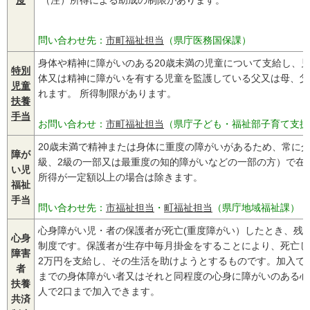
問い合わせ先：
市町福祉担当
（県庁医務国保課）
身体や精神に障がいのある20歳未満の児童について支給し、
特別
体又は精神に障がいを有する児童を監護している父又は母、父
児童
れます。 所得制限があります。
扶養
手当
お問い合わせ：
市町福祉担当
（県庁子ども・福祉部子育て支援
20歳未満で精神または身体に重度の障がいがあるため、常に
障が
級、2級の一部又は最重度の知的障がいなどの一部の方）で在
い児
所得が一定額以上の場合は除きます。
福祉
手当
問い合わせ先：
市福祉担当
・
町福祉担当
（県庁地域福祉課）
心身障がい児・者の保護者が死亡(重度障がい）したとき、残
心身
制度です。保護者が生存中毎月掛金をすることにより、死亡し
障害
2万円を支給し、その生活を助けようとするものです。加入で
者
までの身体障がい者又はそれと同程度の心身に障がいのある心
扶養
人で2口まで加入できます。
共済