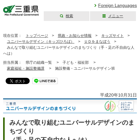
Foreign Languages
検索
メニュー
三重県公式ウェブ
サイト
現在位置：
トップページ
>
県政・お知らせ情報
>
キッズサイト
>
ユニバーサルデザイン（キッズひろば）
>
ＵＤをまなぼう
>
みんなで取り組むユニバーサルデザインのまちづくり（手・足の不自由な人
へは）
担当所属：
県庁の組織一覧 >
子ども・福祉部 >
家庭福祉・施設整備課
>
施設整備・ユニバーサルデザイン班
平成20年10月31日
みんなで取り組むユニバーサルデザインのま
ちづくり
（手・足の不自由な人へは）