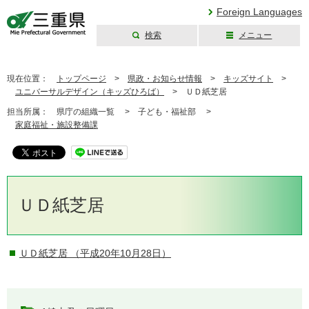
Foreign Languages
検索
メニュー
三重県公式ウェブ
サイト
現在位置：
トップページ
>
県政・お知らせ情報
>
キッズサイト
>
ユニバーサルデザイン（キッズひろば）
>
ＵＤ紙芝居
担当所属：
県庁の組織一覧 >
子ども・福祉部 >
家庭福祉・施設整備課
ＵＤ紙芝居
ＵＤ紙芝居
（平成20年10月28日）