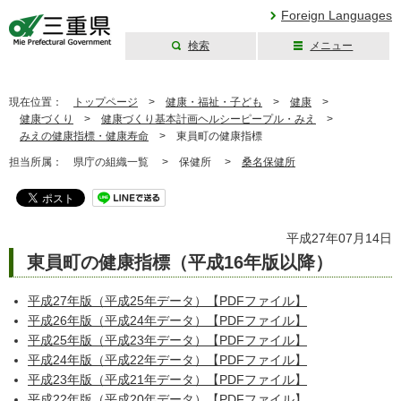
Foreign Languages
検索
メニュー
三重県公式ウェブ
サイト
現在位置：
トップページ
>
健康・福祉・子ども
>
健康
>
健康づくり
>
健康づくり基本計画ヘルシーピープル・みえ
>
みえの健康指標・健康寿命
>
東員町の健康指標
担当所属：
県庁の組織一覧 >
保健所 >
桑名保健所
平成27年07月14日
東員町の健康指標（平成16年版以降）
平成27年版（平成25年データ）【PDFファイル】
平成26年版（平成24年データ）【PDFファイル】
平成25年版（平成23年データ）【PDFファイル】
平成24年版（平成22年データ）【PDFファイル】
平成23年版（平成21年データ）【PDFファイル】
平成22年版（平成20年データ）【PDFファイル】