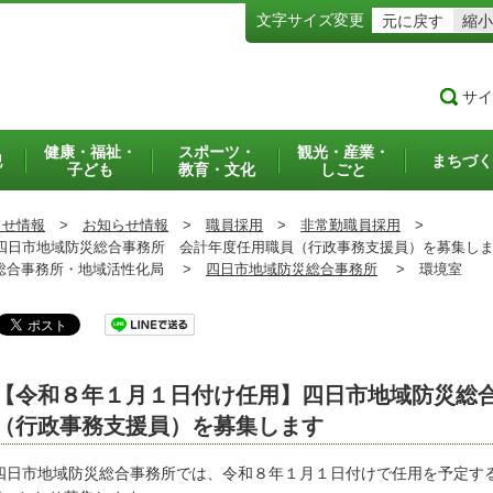
文字サイズ変更
元に戻す
縮小
サイ
健康・福祉・
スポーツ・
観光・産業・
犯
まちづく
子ども
教育・文化
しごと
らせ情報
>
お知らせ情報
>
職員採用
>
非常勤職員採用
>
日市地域防災総合事務所 会計年度任用職員（行政事務支援員）を募集し
合事務所・地域活性化局 >
四日市地域防災総合事務所
>
環境室
【令和８年１月１日付け任用】四日市地域防災総
（行政事務支援員）を募集します
日市地域防災総合事務所では、令和８年１月１日付けで任用を予定する