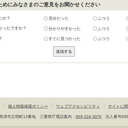
ためにみなさまのご意見をお聞かせください
たか？
充分だった
ふつう
かったですか？
分かりやすかった
ふつう
？
すぐに見つかった
ふつう
個人情報保護ポリシー
ウェブアクセシビリティ
サイトに関
 三重県津市広明町13番地 三重県庁電話案内：
059-224-3070
法人番号50000