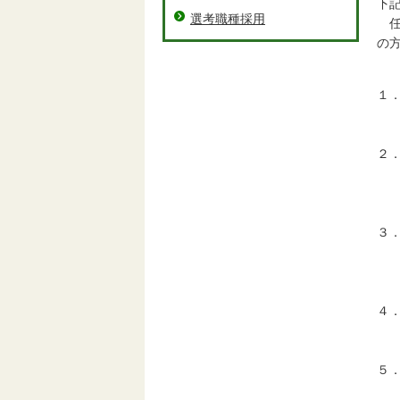
下
選考職種採用
任
の
１
２
令
（
３
四
（
４
面
５
令