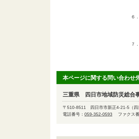
面
６
選
ま
７
三
本ページに関する問い合わせ
三重県 四日市地域防災総合
〒510-8511
四日市市新正4-21-5（
電話番号：
059-352-0593
ファクス番号