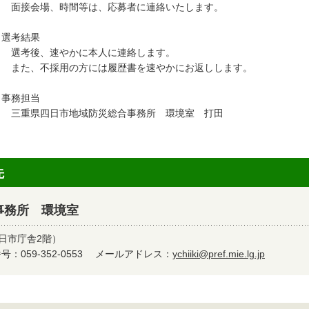
接会場、時間等は、応募者に連絡いたします。
．選考結果
考後、速やかに本人に連絡します。
た、不採用の方には履歴書を速やかにお返しします。
．事務担当
重県四日市地域防災総合事務所 環境室 打田
先
事務所 環境室
四日市庁舎2階）
：059-352-0553
メールアドレス：
ychiiki@pref.mie.lg.jp