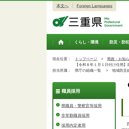
本文へ
Foreign Languages
三重県公式ウェブサイト
くらし・環境
防災・防
トップペ
ージ
現在位置：
トップページ
>
県政・お知
【令和８年１月１日付け任用】四
担当所属：
県庁の組織一覧 >
地域防災総
職員採用
県職員・警察官等採用
非常勤職員採用
四
採用内定者用