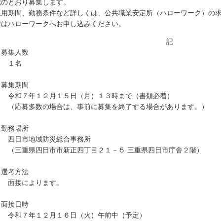
記のとおり募集します。
用期間、勤務条件など詳しくは、公共職業安定所（ハローワーク）の求
方はハローワークへお申し込みください。
記
．募集人数
１名
．募集期間
和７年１２月１５日（月）１３時まで（書類必着）
応募多数の場合は、事前に募集を終了する場合があります。）
．勤務場所
日市地域防災総合事務所
三重県四日市市新正四丁目２１－５ 三重県四日市庁舎２階）
．選考方法
接によります。
．面接日時
和７年１２月１６日（火）午前中（予定）