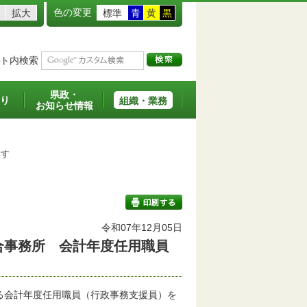
色の変更
拡大
標準
青
黄
黒
ト内検索
県政・
り
組織・業務
お知らせ情報
ます
令和07年12月05日
合事務所 会計年度任用職員
印刷する
会計年度任用職員（行政事務支援員）を