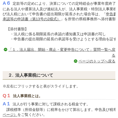
A６
定款等の定めにより、決算についての定時総会が事業年度終了
にある法人や通算法人及び連結法人が、法人事業税・特別法人事業税
び法人税において申告書の提出期限が延長された場合等は、「
申告書
承認等の申請書（第13号の2様式）
」を所管の県税事務所へ添付書類
【添付書類】
・法人税に係る期限延長の承認の通知書又は申請書の写し
・申告書の提出期限の延長の承認等を受けようとする理由を証す
「１．法人届出、開始・廃止・変更申告について」質問一覧へ戻
る
ページのトップへ戻る
２. 法人事業税について
※左右にフリックすると表がスライドします。
Q１
法人事業税とは。
A１
法人が行う事業に対して課税される税金です。
課税標準（所得金額等）に税率をかけて算出します。申告及び税率
ページ）
をご覧ください。