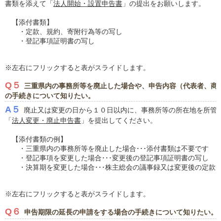
書類を添えて「
法人開始・設置申告書
」の提出をお願いします。
【添付書類】
・定款、規約、寄附行為等の写し
・登記事項証明書の写し
※左右にフリックすると表がスライドします。
Q５
三重県内の事務所等を廃止した場合や、申告内容（代表者、商
の手続きについて知りたい。
A５
廃止又は変更の日から１０日以内に、事務所等の所在地を所管
「
法人変更・廃止申告書
」を提出してください。
【添付書類の例】
・三重県内の事務所等を廃止した場合･･･添付書類は不要です
・登記事項を変更した場合･･･変更後の登記事項証明書の写し
・決算期を変更した場合･･･株主総会の議事録又は変更後の定款
※左右にフリックすると表がスライドします。
Q６
申告期限の延長の申請をする場合の手続きについて知りたい。