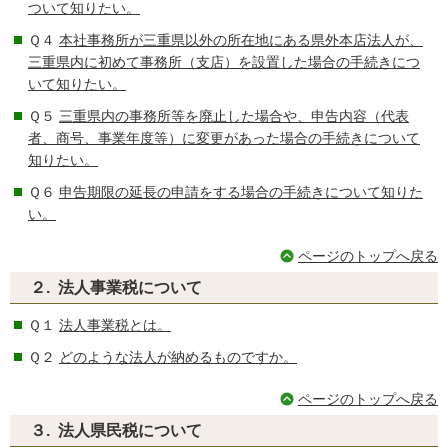
ついて知りたい。
Ｑ４
本社事務所が三重県以外の所在地にある県外本店法人が、
三重県内に初めて事務所（支店）を設置した場合の手続きにつ
いて知りたい。
Ｑ５
三重県内の事務所等を廃止した場合や、申告内容（代表
者、商号、事業年度等）に変更があった場合の手続きについて
知りたい。
Ｑ６
申告期限の延長の申請をする場合の手続きについて知りた
い。
ページのトップへ戻る
２. 法人事業税について
Ｑ１
法人事業税とは。
Ｑ２
どのような法人が納めるものですか。
ページのトップへ戻る
３. 法人県民税について