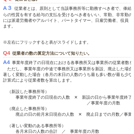
A３
従業者とは、原則として当該事務所等に勤務すべき者で、俸給
らの性質を有する給与の支払を受けるべき者をいい、常勤、非常勤の
には派遣労働者やアルバイト、パートタイマー、日雇労働者、役員（
ます。
※左右にフリックすると表がスライドします。
Q4
従業者の数の算定方法について知りたい。
A4
事業年度終了の日現在における各事務所又は事業所の従業者数を
ただし、事業年度の中途で事務所又は事業所を新設、廃止した場合
著しく変動した場合（各月の末日の人数のうち最も多い数が最も少な
計算式により従業者数を算出します。
（新設した事務所等）
事業年度終了の日現在の人数 ✕ 新設の日から事業年度終了
／事業年度の月数
（廃止した事務所等）
廃止の日の前月末日現在の人数 ✕ 廃止日までの月数／事業
（著しい変動のある事務所等）
各月末日の人数の合計 ／ 事業年度の月数