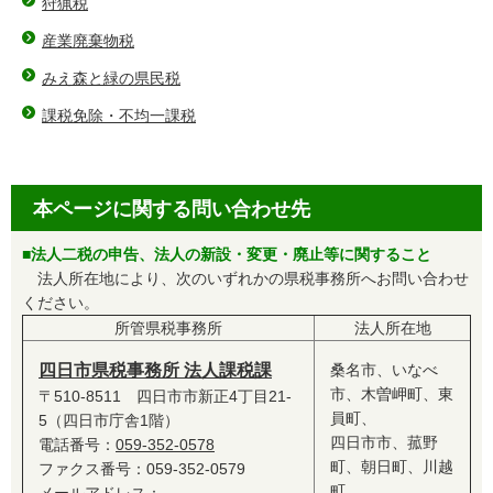
狩猟税
産業廃棄物税
みえ森と緑の県民税
課税免除・不均一課税
本ページに関する問い合わせ先
■法人二税の申告、法人の新設・変更・廃止等に関すること
法人所在地により、次のいずれかの県税事務所へお問い合わせ
ください。
所管県税事務所
法人所在地
四日市県税事務所 法人課税課
桑名市、いなべ
市、木曽岬町、東
〒510-8511 四日市市新正4丁目21-
員町、
5（四日市庁舎1階）
四日市市、菰野
電話番号：
059-352-0578
町、朝日町、川越
ファクス番号：059-352-0579
町、
メールアドレス：