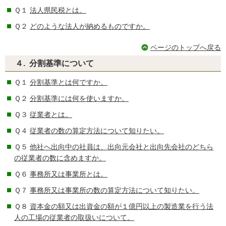
Ｑ１
法人県民税とは。
Ｑ２
どのような法人が納めるものですか。
ページのトップへ戻る
４. 分割基準について
Ｑ１
分割基準とは何ですか。
Ｑ２
分割基準には何を使いますか。
Ｑ３
従業者とは。
Ｑ４
従業者の数の算定方法について知りたい。
Ｑ５
他社へ出向中の社員は、出向元会社と出向先会社のどちら
の従業者の数に含めますか。
Ｑ６
事務所又は事業所とは。
Ｑ７
事務所又は事業所の数の算定方法について知りたい。
Ｑ８
資本金の額又は出資金の額が１億円以上の製造業を行う法
人の工場の従業者の取扱いについて。