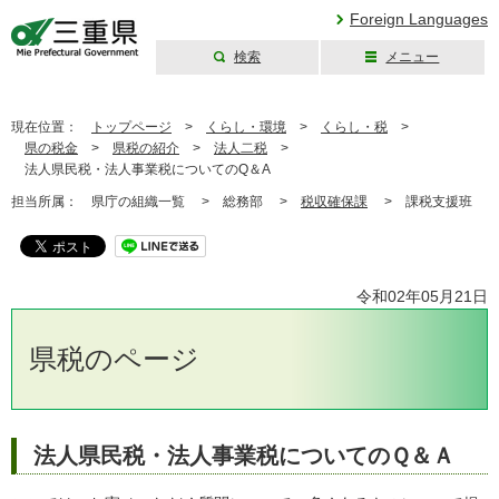
Foreign Languages
検索
メニュー
三重県公式ウェブ
サイト
現在位置：
トップページ
>
くらし・環境
>
くらし・税
>
県の税金
>
県税の紹介
>
法人二税
>
法人県民税・法人事業税についてのQ＆A
担当所属：
県庁の組織一覧 >
総務部 >
税収確保課
>
課税支援班
令和02年05月21日
県税のページ
法人県民税・法人事業税についてのＱ＆Ａ