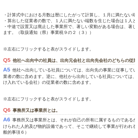
・計算式中における月数は暦にしたがって計算し、１月に満たない端
・算出した従業者の数で、１人に満たない端数を生じた場合は１人と
・中途で設置又は廃止した事業所で、著しい変動がある場合は、著し
ます。（取扱通知（県）事業税９の２（３））
※左右にフリックすると表がスライドします。
Q5
他社へ出向中の社員は、出向元会社と出向先会社のどちらの従業
A5
他社へ出向している社員については、出向先の事業に従事してい
業者の数に含めます。逆に、他社から出向している社員については、
け入れている会社）の従業者の数に含めます。
※左右にフリックすると表がスライドします。
Q6
事務所又は事業所とは。
A6
事務所又は事業所とは、それが自己の所有に属するものであるか
けられた人的及び物的設備であって、そこで継続して事業が行われる
般的事項６）