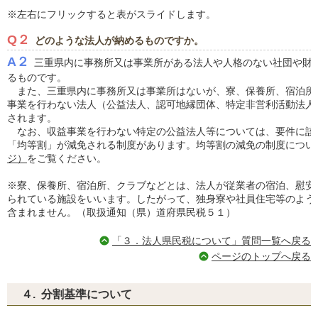
※左右にフリックすると表がスライドします。
Q２
どのような法人が納めるものですか。
A２
三重県内に事務所又は事業所がある法人や人格のない社団や財
るものです。
また、三重県内に事務所又は事業所はないが、寮、保養所、宿泊所
事業を行わない法人（公益法人、認可地縁団体、特定非営利活動法人
されます。
なお、収益事業を行わない特定の公益法人等については、要件に該
「均等割」が減免される制度があります。均等割の減免の制度につい
ジ）
をご覧ください。
※寮、保養所、宿泊所、クラブなどとは、法人が従業者の宿泊、慰安
られている施設をいいます。したがって、独身寮や社員住宅等のよう
含まれません。（取扱通知（県）道府県民税５１）
「３．法人県民税について」質問一覧へ戻る
ページのトップへ戻る
４. 分割基準について