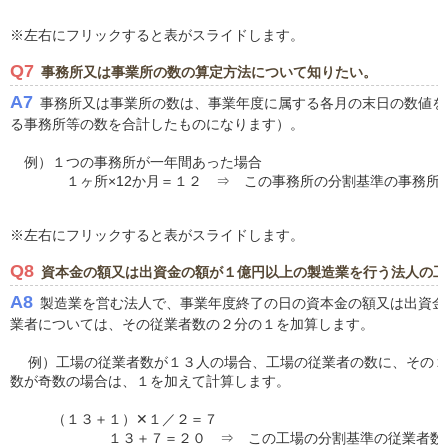
※左右にフリックすると表がスライドします。
Q7
事務所又は事業所の数の算定方法について知りたい。
A7
事務所又は事業所の数は、事業年度に属する各月の末日の数値を
る事務所等の数を合計したものになります）。
例）１つの事務所が一年間あった場合
１ヶ所×12か月＝１２ ⇒ この事務所の分割基準の事務所等
※左右にフリックすると表がスライドします。
Q8
資本金の額又は出資金の額が１億円以上の製造業を行う法人の工
A8
製造業を営む法人で、事業年度終了の日の資本金の額又は出資金
業者については、その従業者数の２分の１を加算します。
例）工場の従業者数が１３人の場合、工場の従業者の数に、その２
数が奇数の場合は、１を加えて計算します。
（１３＋１）✕１／２＝７
１３＋７＝２０ ⇒ この工場の分割基準の従業者数