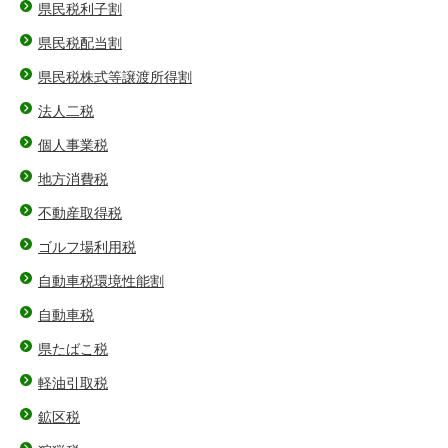
県民税利子割
県民税配当割
県民税株式等譲渡所得割
法人二税
個人事業税
地方消費税
不動産取得税
ゴルフ場利用税
自動車税環境性能割
自動車税
県たばこ税
軽油引取税
鉱区税