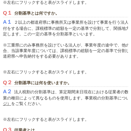
※左右にフリックすると表がスライドします。
Q１
分割基準とは何ですか。
A１
２以上の都道府県に事務所又は事業所を設けて事業を行う法人
付をする場合に、課税標準の総額を一定の基準で分割して、関係地方
定します。この一定の基準を分割基準といいます。
※三重県にのみ事務所を設けている法人が、事業年度の途中で、他の
合、当該事業年度については、課税標準の総額を一定の基準で分割し
道府県へ申告納付をする必要があります。
※左右にフリックすると表がスライドします。
Q２
分割基準には何を使いますか。
A２
法人税割の分割基準は、算定期間末日現在における従業者の数
業の種目によって異なるものを使用します。事業税の分割基準につい
ジ）
をご覧ください。
※左右にフリックすると表がスライドします。
Q３
従業者とは。