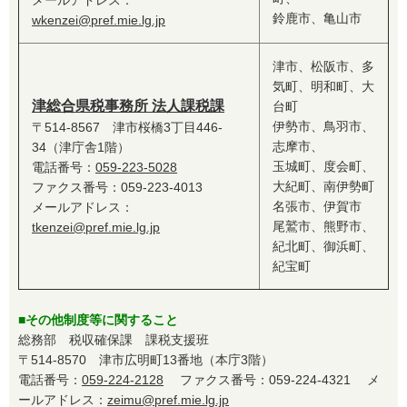
鈴鹿市、亀山市
wkenzei@pref.mie.lg.jp
津市、松阪市、多
気町、明和町、大
津総合県税事務所 法人課税課
台町
伊勢市、鳥羽市、
〒514-8567 津市桜橋3丁目446-
志摩市、
34（津庁舎1階）
玉城町、度会町、
電話番号：
059-223-5028
大紀町、南伊勢町
ファクス番号：059-223-4013
名張市、伊賀市
メールアドレス：
尾鷲市、熊野市、
tkenzei@pref.mie.lg.jp
紀北町、御浜町、
紀宝町
■その他制度等に関すること
総務部 税収確保課 課税支援班
〒514-8570 津市広明町13番地（本庁3階）
電話番号：
059-224-2128
ファクス番号：059-224-4321 メ
ールアドレス：
zeimu@pref.mie.lg.jp