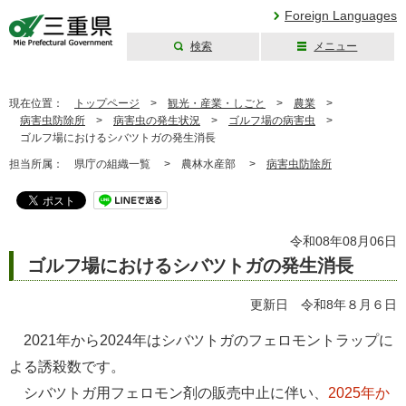
Foreign Languages
検索
メニュー
三重県公式ウェブ
サイト
現在位置：
トップページ
>
観光・産業・しごと
>
農業
>
病害虫防除所
>
病害虫の発生状況
>
ゴルフ場の病害虫
>
ゴルフ場におけるシバツトガの発生消長
担当所属：
県庁の組織一覧 >
農林水産部 >
病害虫防除所
令和08年08月06日
ゴルフ場におけるシバツトガの発生消長
更新日 令和8年８月６日
2021年から2024年はシバツトガのフェロモントラップに
よる誘殺数です。
シバツトガ用フェロモン剤の販売中止に伴い、
2025年か