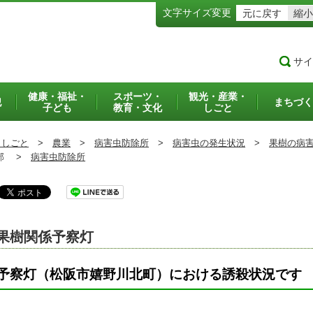
文字サイズ変更
元に戻す
縮小
サイ
健康・福祉・
スポーツ・
観光・産業・
犯
まちづく
子ども
教育・文化
しごと
・しごと
>
農業
>
病害虫防除所
>
病害虫の発生状況
>
果樹の病
部 >
病害虫防除所
果樹関係予察灯
予察灯（松阪市嬉野川北町）における誘殺状況で