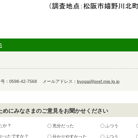
先
：0598-42-7568
メールアドレス：
byogai@pref.mie.lg.jp
ためにみなさまのご意見をお聞かせください
たか？
充分だった
ふつう
かったですか？
分かりやすかった
ふつう