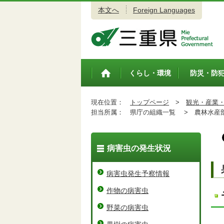
本文へ
Foreign Languages
三重県公式ウェブサイト
くらし・環境
防災・防
トップペ
ージ
現在位置：
トップページ
>
観光・産業
担当所属：
県庁の組織一覧 >
農林水産
病害虫の発生状況
病害虫発生予察情報
作物の病害虫
野菜の病害虫